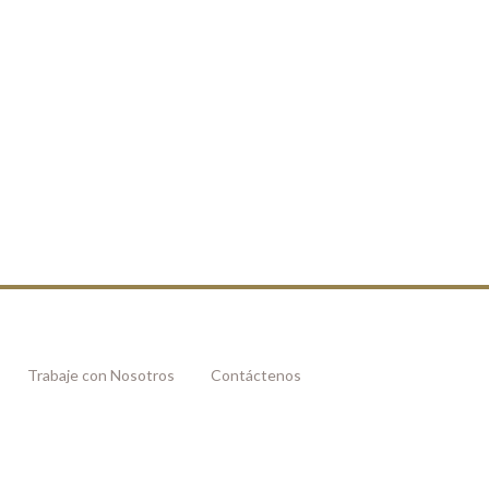
Trabaje con Nosotros
Contáctenos