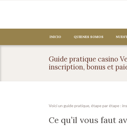
INICIO
QUIENES SOMOS
NUEST
Guide pratique casino Ve
inscription, bonus et pa
Voici un guide pratique, étape par étape : in
Ce qu’il vous faut 