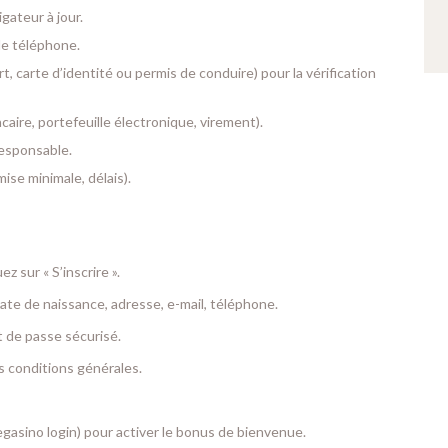
gateur à jour.
de téléphone.
, carte d’identité ou permis de conduire) pour la vérification
ire, portefeuille électronique, virement).
responsable.
se minimale, délais).
ez sur « S’inscrire ».
ate de naissance, adresse, e-mail, téléphone.
t de passe sécurisé.
s conditions générales.
gasino login) pour activer le bonus de bienvenue.