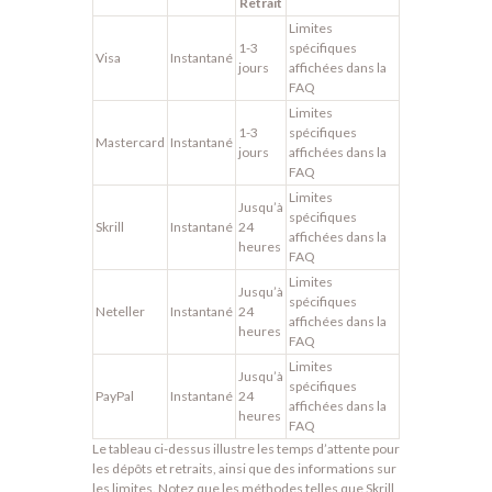
Retrait
Limites
1-3
spécifiques
Visa
Instantané
jours
affichées dans la
FAQ
Limites
1-3
spécifiques
Mastercard
Instantané
jours
affichées dans la
FAQ
Limites
Jusqu’à
spécifiques
Skrill
Instantané
24
affichées dans la
heures
FAQ
Limites
Jusqu’à
spécifiques
Neteller
Instantané
24
affichées dans la
heures
FAQ
Limites
Jusqu’à
spécifiques
PayPal
Instantané
24
affichées dans la
heures
FAQ
Le tableau ci-dessus illustre les temps d’attente pour
les dépôts et retraits, ainsi que des informations sur
les limites. Notez que les méthodes telles que Skrill