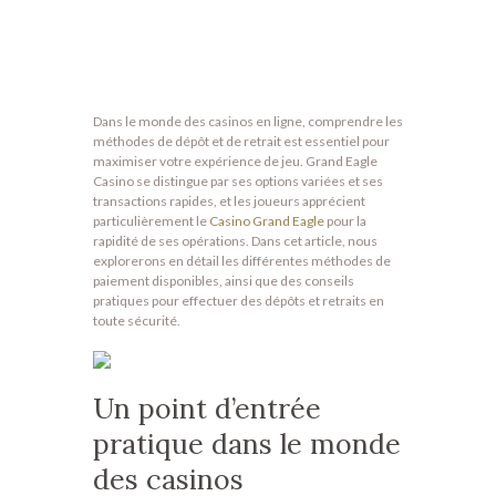
Dans le monde des casinos en ligne, comprendre les
méthodes de dépôt et de retrait est essentiel pour
maximiser votre expérience de jeu. Grand Eagle
Casino se distingue par ses options variées et ses
transactions rapides, et les joueurs apprécient
particulièrement le
Casino Grand Eagle
pour la
rapidité de ses opérations. Dans cet article, nous
explorerons en détail les différentes méthodes de
paiement disponibles, ainsi que des conseils
pratiques pour effectuer des dépôts et retraits en
toute sécurité.
Un point d’entrée
pratique dans le monde
des casinos