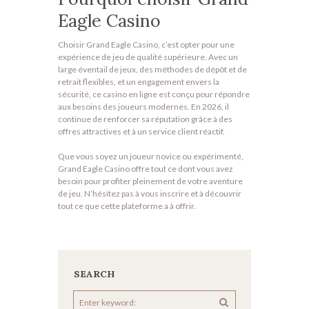
Eagle Casino
Choisir Grand Eagle Casino, c’est opter pour une
expérience de jeu de qualité supérieure. Avec un
large éventail de jeux, des méthodes de dépôt et de
retrait flexibles, et un engagement envers la
sécurité, ce casino en ligne est conçu pour répondre
aux besoins des joueurs modernes. En 2026, il
continue de renforcer sa réputation grâce à des
offres attractives et à un service client réactif.
Que vous soyez un joueur novice ou expérimenté,
Grand Eagle Casino offre tout ce dont vous avez
besoin pour profiter pleinement de votre aventure
de jeu. N’hésitez pas à vous inscrire et à découvrir
tout ce que cette plateforme a à offrir.
SEARCH