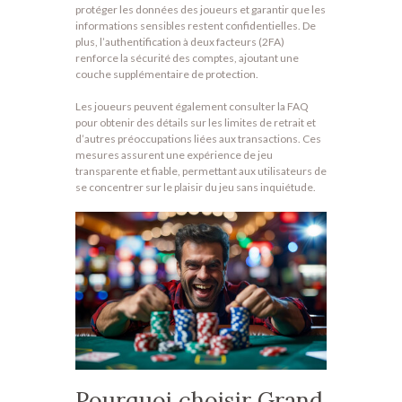
protéger les données des joueurs et garantir que les
informations sensibles restent confidentielles. De
plus, l’authentification à deux facteurs (2FA)
renforce la sécurité des comptes, ajoutant une
couche supplémentaire de protection.
Les joueurs peuvent également consulter la FAQ
pour obtenir des détails sur les limites de retrait et
d’autres préoccupations liées aux transactions. Ces
mesures assurent une expérience de jeu
transparente et fiable, permettant aux utilisateurs de
se concentrer sur le plaisir du jeu sans inquiétude.
Pourquoi choisir Grand