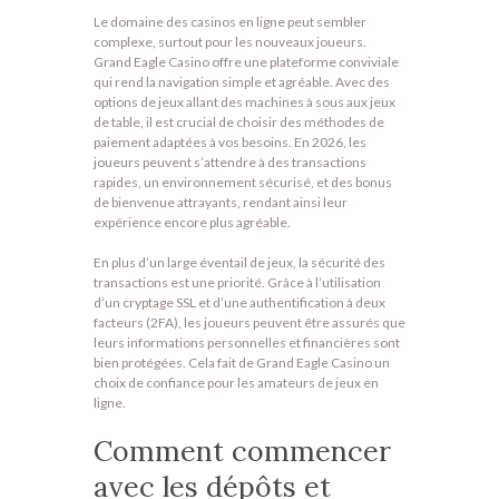
Le domaine des casinos en ligne peut sembler
complexe, surtout pour les nouveaux joueurs.
Grand Eagle Casino offre une plateforme conviviale
qui rend la navigation simple et agréable. Avec des
options de jeux allant des machines à sous aux jeux
de table, il est crucial de choisir des méthodes de
paiement adaptées à vos besoins. En 2026, les
joueurs peuvent s’attendre à des transactions
rapides, un environnement sécurisé, et des bonus
de bienvenue attrayants, rendant ainsi leur
expérience encore plus agréable.
En plus d’un large éventail de jeux, la sécurité des
transactions est une priorité. Grâce à l’utilisation
d’un cryptage SSL et d’une authentification à deux
facteurs (2FA), les joueurs peuvent être assurés que
leurs informations personnelles et financières sont
bien protégées. Cela fait de Grand Eagle Casino un
choix de confiance pour les amateurs de jeux en
ligne.
Comment commencer
avec les dépôts et