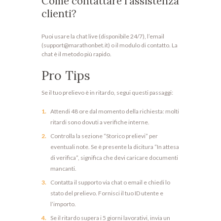
Come contattare l’assistenza
clienti?
Puoi usare la chat live (disponibile 24/7), l’email
(support@marathonbet.it) o il modulo di contatto. La
chat è il metodo più rapido.
Pro Tips
Se il tuo prelievo è in ritardo, segui questi passaggi:
Attendi 48 ore dal momento della richiesta: molti
ritardi sono dovuti a verifiche interne.
Controlla la sezione “Storico prelievi” per
eventuali note. Se è presente la dicitura “In attesa
di verifica”, significa che devi caricare documenti
mancanti.
Contatta il supporto via chat o email e chiedi lo
stato del prelievo. Fornisci il tuo ID utente e
l’importo.
Se il ritardo supera i 5 giorni lavorativi, invia un