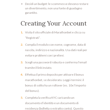
Decidi un budget: le scommesse devono restare
un divertimento, non una fonte di guadagno
garantito.
Creating Your Account
Visita il sito ufficiale di Marathonbet e clicca su
“Registrati”.
Compila il modulo con nome, cognome, data di
nascita, indirizzo e nazionalità. Usa dati reali per
evitare problemi con i prelievi.
Scegli una password robusta e conferma l’email
tramite il link inviato.
Effettua il primo deposito per attivare il bonus
marathonbet, se desiderato. Leggi i termini: il
bonus di solito ha un rollover (es. 10x l’importo
del bonus).
Completa la verifica KYC caricando un
documento d’identità e un documento di
residenza (bolletta o estratto conto). Questo