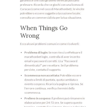
garantisce che solo gli utenti verificati possano
prelevare. Ricorda che se giochi con una licenza di
Curacao (come nel caso di Marathonbet), le vincite
potrebbero essere soggette a tassazione locale;
consulta un commercialista per la tua situazione.
When Things Go
Wrong
Ecco alcuni problemi comuni e come risolverli:
Problema di login:
Se non riesci a effettuare il
marathonbet login, controlla di aver inserito
email e password corretti. Usa “Password
dimenticata?” per resettare. Se il problema
persiste, contatta il supporto.
Scommessa non accettata:
Potrebbe essere
dovuto a limiti di puntata, quota cambiata o
evento sospeso. Ricarica la pagina e riprova. Se
l’errore continua, verifica i termini della
scommessa.
Prelievo in sospeso:
Il prelievo può rimanere in
elaborazione per 24-72 ore. Se supera questo
termine, contatta l’assistenza. Spesso è dovuto a