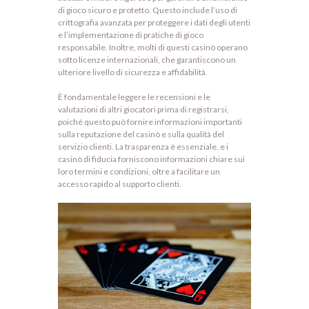
di gioco sicuro e protetto. Questo include l’uso di
crittografia avanzata per proteggere i dati degli utenti
e l’implementazione di pratiche di gioco
responsabile. Inoltre, molti di questi casinò operano
sotto licenze internazionali, che garantiscono un
ulteriore livello di sicurezza e affidabilità.
È fondamentale leggere le recensioni e le
valutazioni di altri giocatori prima di registrarsi,
poiché questo può fornire informazioni importanti
sulla reputazione del casinò e sulla qualità del
servizio clienti. La trasparenza è essenziale, e i
casinò di fiducia forniscono informazioni chiare sui
loro termini e condizioni, oltre a facilitare un
accesso rapido al supporto clienti.