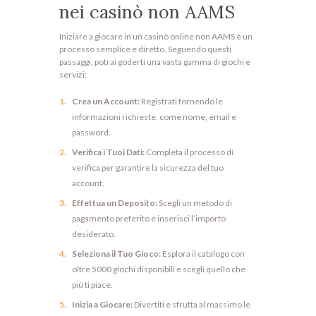
nei casinò non AAMS
Iniziare a giocare in un casinò online non AAMS è un
processo semplice e diretto. Seguendo questi
passaggi, potrai goderti una vasta gamma di giochi e
servizi:
Crea un Account:
Registrati fornendo le
informazioni richieste, come nome, email e
password.
Verifica i Tuoi Dati:
Completa il processo di
verifica per garantire la sicurezza del tuo
account.
Effettua un Deposito:
Scegli un metodo di
pagamento preferito e inserisci l’importo
desiderato.
Seleziona il Tuo Gioco:
Esplora il catalogo con
oltre 5000 giochi disponibili e scegli quello che
più ti piace.
Inizia a Giocare:
Divertiti e sfrutta al massimo le