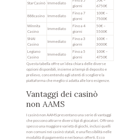
Fino a 5
50€ –
StarCasinò
Immediato
giorni
6750€
Fino a 7
100€ –
888casino
Immediato
giorni
7500€
Winnita
Fino a 4
50€ –
Immediato
Casino
giorni
5500€
SNAI
Fino a 3
100€ –
Immediato
Casino
giorni
3000€
Legiano
Fino a 5
100€ –
Immediato
Casino
giorni
4750€
Questa tabella offre un’idea chiara delle diverse
opzioni disponibili, insieme ai tempi di deposito e
prelievo, consentendo agli utenti di scegliere la
piattaforma che meglio si adatta alle loro esigenze.
Vantaggi dei casinò
non AAMS
I casinò non AAMS presentano una serie di vantaggi
che possono attrarre diversi tipi di giocatori. Offrono
spesso una maggiore varietà di giochi, inclusi quelli
non comuni nei casinò statali, e una flessibilità nelle
modalità di pagamento e nei bonus offerti. Ecco