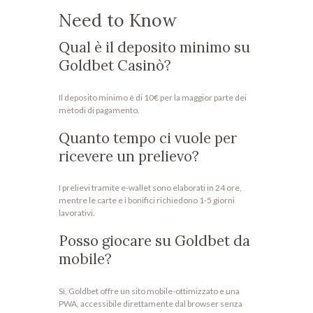
Need to Know
Qual è il deposito minimo su
Goldbet Casinò?
Il deposito minimo è di 10€ per la maggior parte dei
metodi di pagamento.
Quanto tempo ci vuole per
ricevere un prelievo?
I prelievi tramite e-wallet sono elaborati in 24 ore,
mentre le carte e i bonifici richiedono 1-5 giorni
lavorativi.
Posso giocare su Goldbet da
mobile?
Sì, Goldbet offre un sito mobile-ottimizzato e una
PWA, accessibile direttamente dal browser senza