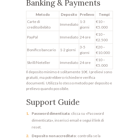
Banking & Payments
Metodo
Deposito
Prelievo
Tempi
Carte di
1-3
€10 –
Immediato
credito/debito
giorni
€5.000
€10 –
PayPal
Immediato
24 ore
€2.500
3-5
€20 –
Bonifico bancario
1-2 giorni
giorni
€10.000
€10 –
Skrill/Neteller
Immediato
24 ore
€5.000
Il deposito minimo è solitamente 10€. I prelievi sono
gratuiti, ma potrebbero richiedere verifica
documenti. Utilizza lo stesso metodo per deposito e
prelievo quando possibile.
Support Guide
Password dimenticata
: clicca su «Password
dimenticata», inserisci email e segui il link di
reset.
Deposito non accreditato
: controlla se la