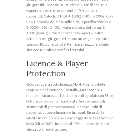
giri gratuiti. Depositi 100€, ricevi 100€ di bonus. Il
wager richiesto è tipicamente 40x (bonus +
deposito). Calcolo: (100€ + 100€) × 40 = 8.000€. Con
un RTP medio del 97% sulle slot, la perdita teorica è
8.000€ × 3% = 240€. Il valore atteso del bonus è
100€ (bonus) – 240€ (costo del wager) = -140€.
Attenzione: i giri gratuiti hanno un wager separato,
spesso 40x sulle vincite. Per massimizzare, scegli
slot con RTP alto e verifica i termini.
Licence & Player
Protection
Goldbet opera sotto licenza ADM (Agenzia delle
Dogane e dei Monopoli) in Italia, garantendo la
massima sicurezza. I dati sono crittografati con SSL e
le transazioni sono monitorate. Sono disponibili
strumenti di gioco responsabile come limiti di
deposito, autoesclusione e timeout. Ricorda: le
vincite in casinò online sono soggette a tassazione in
Italia (oltre 500€, imposta al 25% sulle vincite nette).
Gioca con moderazione.