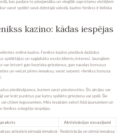
alodā, kas padara to pieejamāku un vieglāk saprotamu vietējiem
kur varat spēlēt savā dzimtajā valodā, kazino fenikss ir lieliska
nikss kazino: kādas iespējas
zvēloties online kazino. Fenikss kazino piedāvā dažādus
unus spēlētājus un saglabātu esošo klientu interesi. Jaunajiem
as var ietvert gan bezriska griezienus, gan naudas bonusus
jaties un veicat pirmo iemaksu, varat saņemt «fenikss bonusa
.
īpašus piedāvājumus, kuriem varat pievienoties. Šīs akcijas var
i var krāt punktus par katru spēlēto griezienu vai spēli. Šie
m vai citiem ieguvumiem. Mēs iesakām sekot līdzi jaunumiem un
o fenikss sniegtās iespējas.
praksts
Aktivizācijas nosacījumi
ksas griezieni pirmajā iemaksā
Reģistrācija un pirmā iemaksa