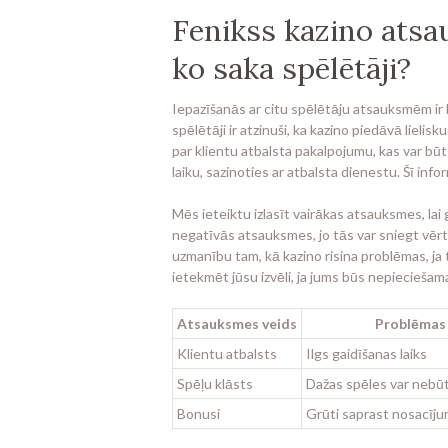
Fenikss kazino atsa
ko saka spēlētāji?
Iepazīšanās ar citu spēlētāju atsauksmēm ir b
spēlētāji ir atzinuši, ka kazino piedāvā lieli
par klientu atbalsta pakalpojumu, kas var būt
laiku, sazinoties ar atbalsta dienestu. Šī infor
Mēs ieteiktu izlasīt vairākas atsauksmes, lai 
negatīvās atsauksmes, jo tās var sniegt vērt
uzmanību tam, kā kazino risina problēmas, ja t
ietekmēt jūsu izvēli, ja jums būs nepieciešama
Atsauksmes veids
Problēmas
Klientu atbalsts
Ilgs gaidīšanas laiks
Spēļu klāsts
Dažas spēles var nebū
Bonusi
Grūti saprast nosacīj