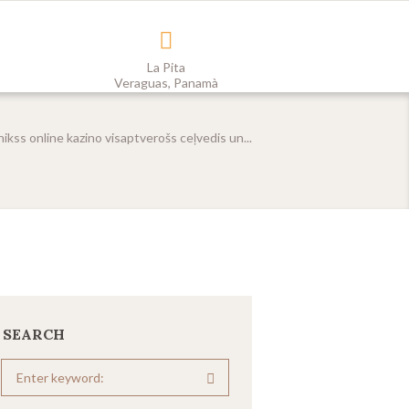
La Pita
Veraguas, Panamà
ikss online kazino visaptverošs ceļvedis un...
SEARCH