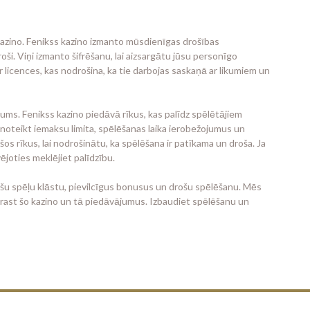
 kazino. Fenikss kazino izmanto mūsdienīgas drošības
droši. Viņi izmanto šifrēšanu, lai aizsargātu jūsu personīgo
r licences, kas nodrošina, ka tie darbojas saskaņā ar likumiem un
ājums. Fenikss kazino piedāvā rīkus, kas palīdz spēlētājiem
 noteikt iemaksu limita, spēlēšanas laika ierobežojumus un
os rīkus, lai nodrošinātu, ka spēlēšana ir patīkama un droša. Ja
ējoties meklējiet palīdzību.
ašu spēļu klāstu, pievilcīgus bonusus un drošu spēlēšanu. Mēs
zprast šo kazino un tā piedāvājumus. Izbaudiet spēlēšanu un