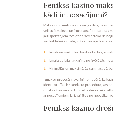
Fenikss kazino mak
kādi ir nosacījumi?
Maksājumu metodes ir svarīga daļa, izvēloties
veiktu iemaksas un izmaksas. Populārākās me
ļauj spēlētājiem izvēlēties sev ērtāko risin
var būt labākā izvēle, jo tās tiek apstrādāta
Iemaksas metodes: bankas kartes, e-maki,
Izmaksas laiks: atkarīgs no izvēlētās met
Minimālās un maksimālās summas: pārbau
Izmaksu procesā ir svarīgi ņemt vērā, ka kazi
identitāti. Tas ir standarta procedūra, kas nod
izmaksa tiek veikta 1-3 darba dienu laikā, at
ar nosacījumiem, lai izvairītos no nepatīkam
Fenikss kazino drošī