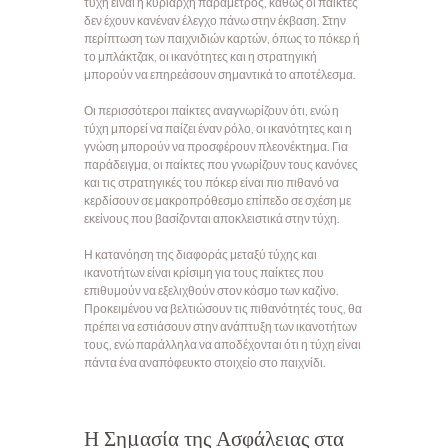
τύχη είναι η κυρίαρχη παράμετρος, καθώς οι παίκτες
δεν έχουν κανέναν έλεγχο πάνω στην έκβαση. Στην
περίπτωση των παιχνιδιών καρτών, όπως το πόκερ ή
το μπλάκτζακ, οι ικανότητες και η στρατηγική
μπορούν να επηρεάσουν σημαντικά το αποτέλεσμα.
Οι περισσότεροι παίκτες αναγνωρίζουν ότι, ενώ η
τύχη μπορεί να παίζει έναν ρόλο, οι ικανότητες και η
γνώση μπορούν να προσφέρουν πλεονέκτημα. Για
παράδειγμα, οι παίκτες που γνωρίζουν τους κανόνες
και τις στρατηγικές του πόκερ είναι πιο πιθανό να
κερδίσουν σε μακροπρόθεσμο επίπεδο σε σχέση με
εκείνους που βασίζονται αποκλειστικά στην τύχη.
Η κατανόηση της διαφοράς μεταξύ τύχης και
ικανοτήτων είναι κρίσιμη για τους παίκτες που
επιθυμούν να εξελιχθούν στον κόσμο των καζίνο.
Προκειμένου να βελτιώσουν τις πιθανότητές τους, θα
πρέπει να εστιάσουν στην ανάπτυξη των ικανοτήτων
τους, ενώ παράλληλα να αποδέχονται ότι η τύχη είναι
πάντα ένα αναπόφευκτο στοιχείο στο παιχνίδι.
Η Σημασία της Ασφάλειας στα