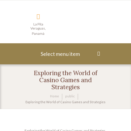
La Pita
Veraguas,
Panamà
Select menu item
Exploring the World of
Casino Games and
Strategies
Home
public
Exploring the World of Casino Games and Strategies
Exploring the World of Casino Games and Strategies