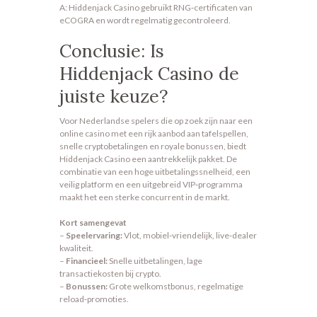
A: Hiddenjack Casino gebruikt RNG‑certificaten van
eCOGRA en wordt regelmatig gecontroleerd.
Conclusie: Is
Hiddenjack Casino de
juiste keuze?
Voor Nederlandse spelers die op zoek zijn naar een
online casino met een rijk aanbod aan tafelspellen,
snelle cryptobetalingen en royale bonussen, biedt
Hiddenjack Casino een aantrekkelijk pakket. De
combinatie van een hoge uitbetalingssnelheid, een
veilig platform en een uitgebreid VIP‑programma
maakt het een sterke concurrent in de markt.
Kort samengevat
–
Speelervaring:
Vlot, mobiel‑vriendelijk, live‑dealer
kwaliteit.
–
Financieel:
Snelle uitbetalingen, lage
transactiekosten bij crypto.
–
Bonussen:
Grote welkomstbonus, regelmatige
reload‑promoties.