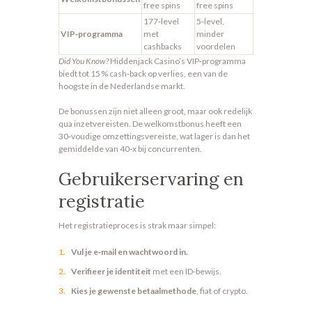
free spins
free spins
177‑level
5‑level,
VIP‑programma
met
minder
cashbacks
voordelen
Did You Know?
Hiddenjack Casino’s VIP‑programma
biedt tot 15 % cash‑back op verlies, een van de
hoogste in de Nederlandse markt.
De bonussen zijn niet alleen groot, maar ook redelijk
qua inzetvereisten. De welkomstbonus heeft een
30‑voudige omzettingsvereiste, wat lager is dan het
gemiddelde van 40‑x bij concurrenten.
Gebruikerservaring en
registratie
Het registratieproces is strak maar simpel:
Vul je e‑mail en wachtwoord in.
Verifieer je identiteit
met een ID‑bewijs.
Kies je gewenste betaalmethode
, fiat of crypto.