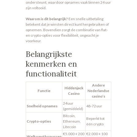
ondersteunt, waardoor opnames vaak binnen 24 uur
zijn voltooid.
Waarom is dit belangrijk?
Een snelle uitbetaling
betekent dat je winsten direct kunt hergebruiken of
opnemen. Bovendien zorgt de combinatie van fiat‑
en crypto‑opties voor flexibiliteit, ongeacht je
voorkeur.
Belangrijkste
kenmerken en
functionaliteit
Andere
Hiddenjack
Functie
Nederlandse
Casino
casino’s
24 uur
Snelheid opnames
48‑72 uur
(gemiddeld)
Bitcoin,
Beperkt tot
Crypto‑opties
Ethereum,
één crypto
Litecoin
€5.000 + 200
€2.000 + 100
Welkomstbonussen