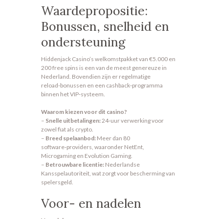
Waardepropositie:
Bonussen, snelheid en
ondersteuning
Hiddenjack Casino’s welkomstpakket van €5.000 en
200 free spins is een van de meest genereuze in
Nederland. Bovendien zijn er regelmatige
reload‑bonussen en een cashback‑programma
binnen het VIP‑systeem.
Waarom kiezen voor dit casino?
–
Snelle uitbetalingen:
24‑uur verwerking voor
zowel fiat als crypto.
–
Breed spelaanbod:
Meer dan 80
software‑providers, waaronder NetEnt,
Microgaming en Evolution Gaming.
–
Betrouwbare licentie:
Nederlandse
Kansspelautoriteit, wat zorgt voor bescherming van
spelersgeld.
Voor- en nadelen