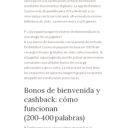
cinco pasos y la verificación se hace en minutos
mediante documentos digitales. La app de Betalice
Casino está disponible para iOS y Android, y se
sincroniza con la versión web, ofreciendo la misma
biblioteca de slots, casino en vivo y crash games.
P: ¿Qué papel juegan los bonos de bienvenida en la
estrategia de un jugador?
R: Los bonos de bienvenida son la puerta de entrada.
En Betalice Casino el paquete incluye un 100 % de
recarga y tiradas gratuitas en slots seleccionados. Si
el jugador sigue jugando, puede activar promociones
semanales que añaden bonos de recarga
adicionales y giros extra. La clave está en leer bien
los requisitos de apuesta (wagering) para no quedar
atrapado en condiciones poco claras.
Bonos de bienvenida y
cashback: cómo
funcionan
(200‑400 palabras)
P: Explícanos paso a paso cómo aprovechar al