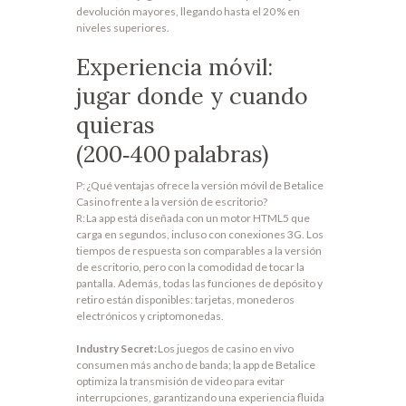
devolución mayores, llegando hasta el 20 % en
niveles superiores.
Experiencia móvil:
jugar donde y cuando
quieras
(200‑400 palabras)
P: ¿Qué ventajas ofrece la versión móvil de Betalice
Casino frente a la versión de escritorio?
R: La app está diseñada con un motor HTML5 que
carga en segundos, incluso con conexiones 3G. Los
tiempos de respuesta son comparables a la versión
de escritorio, pero con la comodidad de tocar la
pantalla. Además, todas las funciones de depósito y
retiro están disponibles: tarjetas, monederos
electrónicos y criptomonedas.
Industry Secret:
Los juegos de casino en vivo
consumen más ancho de banda; la app de Betalice
optimiza la transmisión de video para evitar
interrupciones, garantizando una experiencia fluida