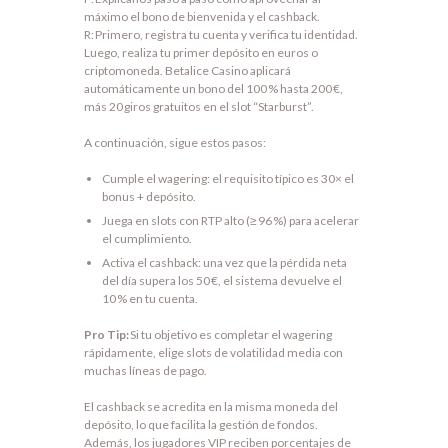
máximo el bono de bienvenida y el cashback.
R: Primero, registra tu cuenta y verifica tu identidad.
Luego, realiza tu primer depósito en euros o
criptomoneda. Betalice Casino aplicará
automáticamente un bono del 100 % hasta 200 €,
más 20 giros gratuitos en el slot “Starburst”.
A continuación, sigue estos pasos:
Cumple el wagering: el requisito típico es 30× el
bonus + depósito.
Juega en slots con RTP alto (≥ 96 %) para acelerar
el cumplimiento.
Activa el cashback: una vez que la pérdida neta
del día supera los 50 €, el sistema devuelve el
10 % en tu cuenta.
Pro Tip:
Si tu objetivo es completar el wagering
rápidamente, elige slots de volatilidad media con
muchas líneas de pago.
El cashback se acredita en la misma moneda del
depósito, lo que facilita la gestión de fondos.
Además, los jugadores VIP reciben porcentajes de