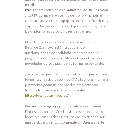
móvil?
R: Mi recomendación es planificar: elige un juego con
alto RTP, cumple el wagering del bono y mantén el
cashback activo. Usa la app para recibir notificaciones
y aprovecha los métodos de depósito rápidos, como
las criptomonedas, para no perder tiempo.
El sector está evolucionando rápidamente, y
Betalice Casino ya está introduciendo
funcionalidades de realidad aumentada en sus
juegos de casino en vivo. Mantente atento a esas
novedades y sigue jugando de forma responsable.
¿Listo para experimentar la combinación perfecta de
bonos, cashback y juego móvil? Visita ahora mismo la
plataforma y comprueba por ti mismo cómo se
traduce todo esto en beneficios reales:
https://betalicecasinoes.es/
Recuerda siempre jugar con control y establecer
límites personales. Con la estrategia adecuada, los
bonos y el cashback de Betalice Casino pueden ser
una verdadera ventaja competitiva. ¡Buena suerte!