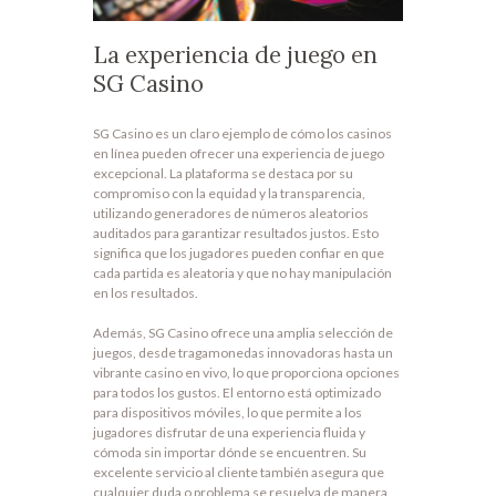
La experiencia de juego en
SG Casino
SG Casino es un claro ejemplo de cómo los casinos
en línea pueden ofrecer una experiencia de juego
excepcional. La plataforma se destaca por su
compromiso con la equidad y la transparencia,
utilizando generadores de números aleatorios
auditados para garantizar resultados justos. Esto
significa que los jugadores pueden confiar en que
cada partida es aleatoria y que no hay manipulación
en los resultados.
Además, SG Casino ofrece una amplia selección de
juegos, desde tragamonedas innovadoras hasta un
vibrante casino en vivo, lo que proporciona opciones
para todos los gustos. El entorno está optimizado
para dispositivos móviles, lo que permite a los
jugadores disfrutar de una experiencia fluida y
cómoda sin importar dónde se encuentren. Su
excelente servicio al cliente también asegura que
cualquier duda o problema se resuelva de manera