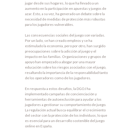
jugar desde sus hogares, lo que ha llevado a un
aumento en la participación en apuestas y juegos de
azar. Esto, a su vez, ha generado un debate sobre la
necesidad de medidas de protección más robustas
para los jugadores vulnerables.
Las consecuencias sociales del juego son variadas.
Por un lado, se han creado empleos y se ha
estimulado la economía, pero por otro, han surgido
preocupaciones sobre la adicción al juego y el
impacto en las familias. Organizaciones y grupos de
apoyo han empezado a abogar por una mayor
educación sobre los riesgos asociados con el juego,
resaltando la importancia de la responsabilidad tanto
de los operadores como de los jugadores.
En respuesta a estos desafíos, la DGOJ ha
implementado campañas de concienciación y
herramientas de autoexclusión para ayudar a los
jugadores a gestionar su comportamiento de juego.
La regulación actual busca equilibrar el crecimiento
del sector con la protección de los individuos, lo que
es esencial para un desarrollo sostenible del juego
online en España.