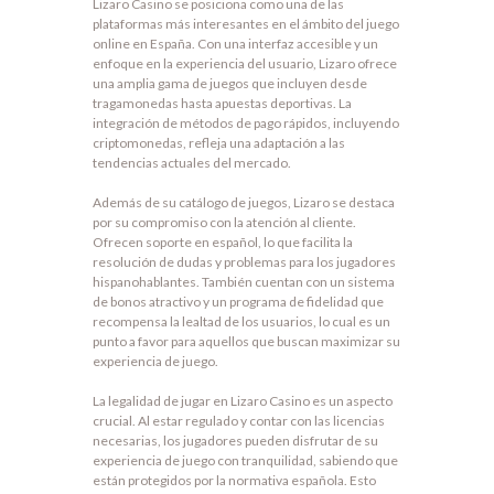
Lizaro Casino se posiciona como una de las
plataformas más interesantes en el ámbito del juego
online en España. Con una interfaz accesible y un
enfoque en la experiencia del usuario, Lizaro ofrece
una amplia gama de juegos que incluyen desde
tragamonedas hasta apuestas deportivas. La
integración de métodos de pago rápidos, incluyendo
criptomonedas, refleja una adaptación a las
tendencias actuales del mercado.
Además de su catálogo de juegos, Lizaro se destaca
por su compromiso con la atención al cliente.
Ofrecen soporte en español, lo que facilita la
resolución de dudas y problemas para los jugadores
hispanohablantes. También cuentan con un sistema
de bonos atractivo y un programa de fidelidad que
recompensa la lealtad de los usuarios, lo cual es un
punto a favor para aquellos que buscan maximizar su
experiencia de juego.
La legalidad de jugar en Lizaro Casino es un aspecto
crucial. Al estar regulado y contar con las licencias
necesarias, los jugadores pueden disfrutar de su
experiencia de juego con tranquilidad, sabiendo que
están protegidos por la normativa española. Esto