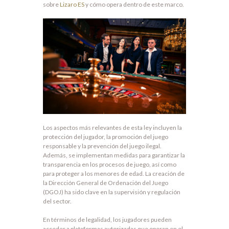
sobre
Lizaro ES
y cómo opera dentro de este marco.
Los aspectos más relevantes de esta ley incluyen la
protección del jugador, la promoción del juego
responsable y la prevención del juego ilegal.
Además, se implementan medidas para garantizar la
transparencia en los procesos de juego, así como
para proteger a los menores de edad. La creación de
la Dirección General de Ordenación del Juego
(DGOJ) ha sido clave en la supervisión y regulación
del sector.
En términos de legalidad, los jugadores pueden
acceder a plataformas autorizadas que operan en el