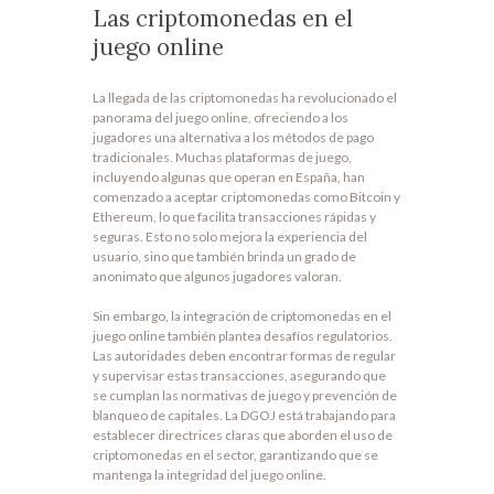
Las criptomonedas en el
juego online
La llegada de las criptomonedas ha revolucionado el
panorama del juego online, ofreciendo a los
jugadores una alternativa a los métodos de pago
tradicionales. Muchas plataformas de juego,
incluyendo algunas que operan en España, han
comenzado a aceptar criptomonedas como Bitcoin y
Ethereum, lo que facilita transacciones rápidas y
seguras. Esto no solo mejora la experiencia del
usuario, sino que también brinda un grado de
anonimato que algunos jugadores valoran.
Sin embargo, la integración de criptomonedas en el
juego online también plantea desafíos regulatorios.
Las autoridades deben encontrar formas de regular
y supervisar estas transacciones, asegurando que
se cumplan las normativas de juego y prevención de
blanqueo de capitales. La DGOJ está trabajando para
establecer directrices claras que aborden el uso de
criptomonedas en el sector, garantizando que se
mantenga la integridad del juego online.