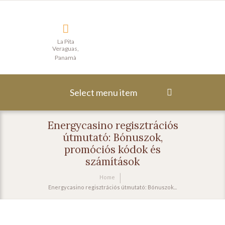
La Pita
Veraguas,
Panamà
Select menu item
Energycasino regisztrációs
útmutató: Bónuszok,
promóciós kódok és
számítások
Home
Energycasino regisztrációs útmutató: Bónuszok...