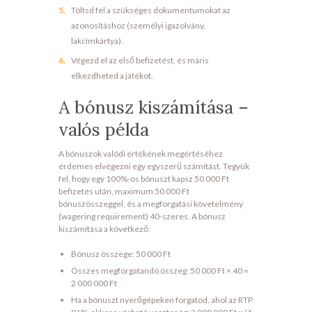
Töltsd fel a szükséges dokumentumokat az
azonosításhoz (személyi igazolvány,
lakcímkártya).
Végezd el az első befizetést, és máris
elkezdheted a játékot.
A bónusz kiszámítása –
valós példa
A bónuszok valódi értékének megértéséhez
érdemes elvégezni egy egyszerű számítást. Tegyük
fel, hogy egy 100%-os bónuszt kapsz 50 000 Ft
befizetés után, maximum 50 000 Ft
bónuszösszeggel, és a megforgatási követelmény
(wagering requirement) 40-szeres. A bónusz
kiszámítása a következő:
Bónusz összege: 50 000 Ft
Összes megforgatandó összeg: 50 000 Ft × 40 =
2 000 000 Ft
Ha a bónuszt nyerőgépeken forgatod, ahol az RTP