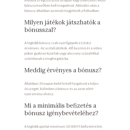
A kódot a regisztrációs űrlapon vagy a befizetés előtti
bónuszmezőben kell megadnod. Aktiválás után a
bónusz általában azonnal megjelenik a fiókodban.
Milyen játékok játszhatók a
bónusszal?
A legtöbb bónusz csak nyerőgépekre (slots)
érvényes. Az asztali játékok, élő kaszinó és a video
póker gyakran kizártak vagy alacsony százalékkal
számítanak a megforgatásba.
Meddig érvényes a bónusz?
Általában 30 napon belül le kell forgatnod a teljes
összeget, különben a bónusz és az azon elért
nyeremény elvész.
Mi a minimális befizetés a
bónusz igénybevételéhez?
A legtöbb ajánlat minimum 10 000 Ft befizetést kér,