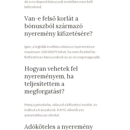
de a no deposit bónuszok esetében nem kell
befizetned.
Van-e felső korlát a
bónuszból származó
nyeremény kifizetésére?
Igen, a legtöbb esetben a bónusz nyereménye
maximum 100 000 Ft lehet, ha nem fizettél be.
Befizetéses bónuszoknál ez az összeg magasabb.
Hogyan vehetek fel
nyereményem, ha
teljesítettem a
megforgatást?
Menj a pénztárba, válaszd a kifizetési módot, és
indítsd a tranzakciót. A KYC-ellenőrzés
automatikusan elindul.
Adóköteles a nyeremény