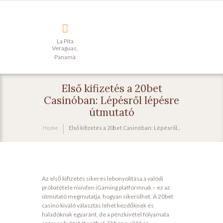
La Pita
Veraguas,
Panamà
Első kifizetés a 20bet
Casinóban: Lépésről lépésre
útmutató
Home
Első kifizetés a 20bet Casinóban: Lépésről...
Az első kifizetés sikeres lebonyolítása a valódi
próbatétele minden iGaming platformnak – ez az
útmutató megmutatja, hogyan sikerülhet. A 20bet
casino kiváló választás lehet kezdőknek és
haladóknak egyaránt, de a pénzkivétel folyamata