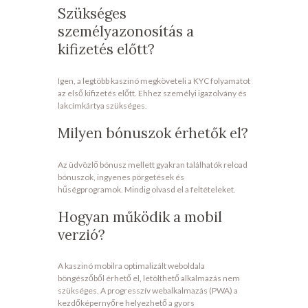
Szükséges
személyazonosítás a
kifizetés előtt?
Igen, a legtöbb kaszinó megköveteli a KYC folyamatot
az első kifizetés előtt. Ehhez személyi igazolvány és
lakcímkártya szükséges.
Milyen bónuszok érhetők el?
Az üdvözlő bónusz mellett gyakran találhatók reload
bónuszok, ingyenes pörgetések és
hűségprogramok. Mindig olvasd el a feltételeket.
Hogyan működik a mobil
verzió?
A kaszinó mobilra optimalizált weboldala
böngészőből érhető el, letölthető alkalmazás nem
szükséges. A progresszív webalkalmazás (PWA) a
kezdőképernyőre helyezhető a gyors