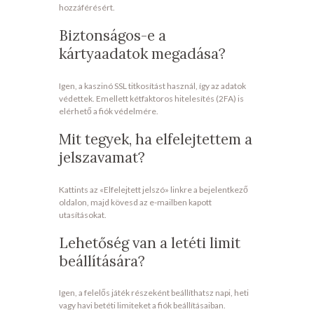
hozzáférésért.
Biztonságos-e a
kártyaadatok megadása?
Igen, a kaszinó SSL titkosítást használ, így az adatok
védettek. Emellett kétfaktoros hitelesítés (2FA) is
elérhető a fiók védelmére.
Mit tegyek, ha elfelejtettem a
jelszavamat?
Kattints az «Elfelejtett jelszó» linkre a bejelentkező
oldalon, majd kövesd az e-mailben kapott
utasításokat.
Lehetőség van a letéti limit
beállítására?
Igen, a felelős játék részeként beállíthatsz napi, heti
vagy havi betéti limiteket a fiók beállításaiban.