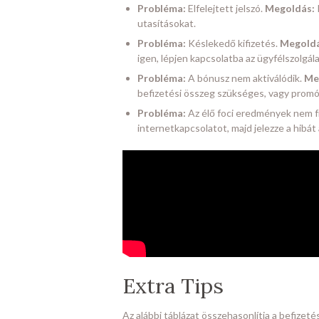
Probléma:
Elfelejtett jelszó.
Megoldás:
K
utasításokat.
Probléma:
Késlekedő kifizetés.
Megoldá
igen, lépjen kapcsolatba az ügyfélszolgála
Probléma:
A bónusz nem aktiválódik.
Me
befizetési összeg szükséges, vagy promó
Probléma:
Az élő foci eredmények nem f
internetkapcsolatot, majd jelezze a hibát
Extra Tips
Az alábbi táblázat összehasonlítja a befizet