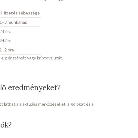
Kifizetés sebessége
1–3 munkanap
24 óra
24 óra
1–2 óra
 e-pénztárcát vagy kriptovalutát.
lő eredményeket?
tt láthatja a aktuális mérkőzéseket, a gólokat és a
tők?