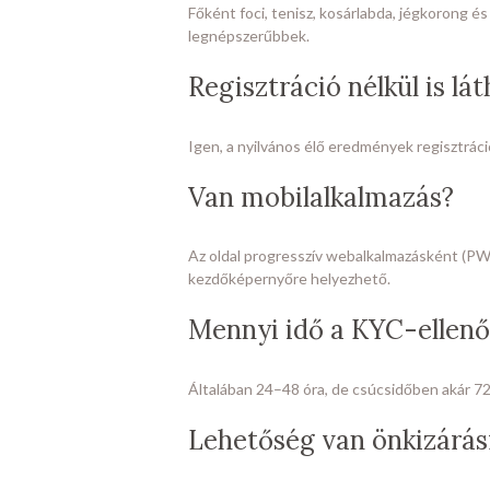
Főként foci, tenisz, kosárlabda, jégkorong é
legnépszerűbbek.
Regisztráció nélkül is l
Igen, a nyilvános élő eredmények regisztráci
Van mobilalkalmazás?
Az oldal progresszív webalkalmazásként (PWA
kezdőképernyőre helyezhető.
Mennyi idő a KYC-ellenő
Általában 24–48 óra, de csúcsidőben akár 72 ó
Lehetőség van önkizárás