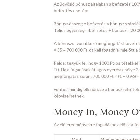
Az üdvözlő bónusz általában a befizetés 100
befizetés esetén:
Bónusz összeg = befizetés × bónusz százalék
Teljes egyenleg = befizetés + bónusz = 20 00
A bónuszra vonatkozó megforgatási követelm
× 35 = 700 000 Ft-ot kell fogadnia, mielőtt 
Példa: tegyük fel, hogy 1000 Ft-os tétekkel 
Ft). Ha a fogadások átlagos nyerési esélye 2
megforgatás során: 700 000 Ft × (1 – 0,96) =
Fontos: mindig ellenőrizze a bónusz feltételei
képviselhetnek.
Money In, Money O
Az élő eredményekre fogadáshoz először felt
Mód
Minimum befizetés