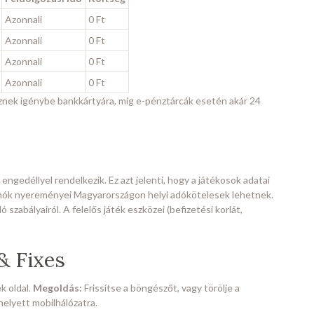
Azonnali
0 Ft
Azonnali
0 Ft
Azonnali
0 Ft
Azonnali
0 Ft
znek igénybe bankkártyára, míg e-pénztárcák esetén akár 24
 engedéllyel rendelkezik. Ez azt jelenti, hogy a játékosok adatai
zinók nyereményei Magyarországon helyi adókötelesek lehetnek.
zabályairól. A felelős játék eszközei (befizetési korlát,
 Fixes
k oldal.
Megoldás:
Frissítse a böngészőt, vagy törölje a
helyett mobilhálózatra.