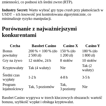
zmienności, co podnosi ich średni zwrot (RTP).
Industry Secret:
Warto wybrać gry typu
crash
przy płatnościach w
USDT – ich losowość jest kontrolowana algorytmicznie, co
minimalizuje ryzyko manipulacji.
Porównanie z najważniejszymi
konkurentami
Cecha
Bassbet Casino
Casino X
Casino Y
Bonus
200 % + 100 % (do
150 % (do
180 % (do
powitalny
2 500 zł)
1 200 zł)
1 800 zł)
Gry na żywo
12 stołów, 24 h
8 stołów
10 stołów
Tak (2
Kryptowaluty
Tak (4 waluty)
Nie
waluty)
Średni czas
1‑2 h
4‑8 h
3‑5 h
wypłaty
Program
Tak,
Tak, 5 poziomów
Nie
lojalnościowy
3 poziomy
Bassbet Casino wygrywa w trzech kluczowych obszarach: wartość
bonusu, szybkość wypłat i obsługa kryptowalut.