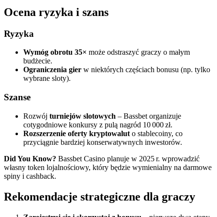
Ocena ryzyka i szans
Ryzyka
Wymóg obrotu 35×
może odstraszyć graczy o małym
budżecie.
Ograniczenia gier
w niektórych częściach bonusu (np. tylko
wybrane sloty).
Szanse
Rozwój
turniejów slotowych
– Bassbet organizuje
cotygodniowe konkursy z pulą nagród 10 000 zł.
Rozszerzenie oferty kryptowalut
o stablecoiny, co
przyciągnie bardziej konserwatywnych inwestorów.
Did You Know?
Bassbet Casino planuje w 2025 r. wprowadzić
własny token lojalnościowy, który będzie wymienialny na darmowe
spiny i cashback.
Rekomendacje strategiczne dla graczy