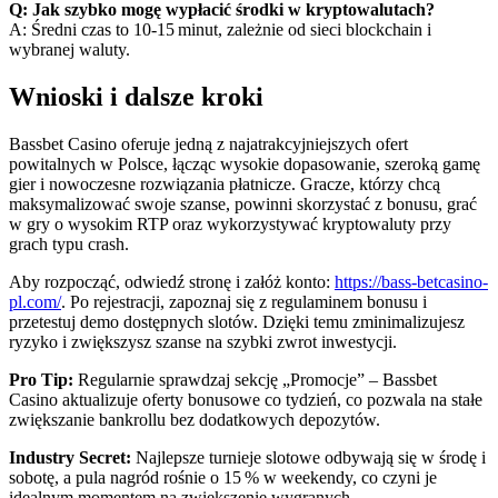
Q: Jak szybko mogę wypłacić środki w kryptowalutach?
A: Średni czas to 10‑15 minut, zależnie od sieci blockchain i
wybranej waluty.
Wnioski i dalsze kroki
Bassbet Casino oferuje jedną z najatrakcyjniejszych ofert
powitalnych w Polsce, łącząc wysokie dopasowanie, szeroką gamę
gier i nowoczesne rozwiązania płatnicze. Gracze, którzy chcą
maksymalizować swoje szanse, powinni skorzystać z bonusu, grać
w gry o wysokim RTP oraz wykorzystywać kryptowaluty przy
grach typu crash.
Aby rozpocząć, odwiedź stronę i załóż konto:
https://bass-betcasino-
pl.com/
. Po rejestracji, zapoznaj się z regulaminem bonusu i
przetestuj demo dostępnych slotów. Dzięki temu zminimalizujesz
ryzyko i zwiększysz szanse na szybki zwrot inwestycji.
Pro Tip:
Regularnie sprawdzaj sekcję „Promocje” – Bassbet
Casino aktualizuje oferty bonusowe co tydzień, co pozwala na stałe
zwiększanie bankrollu bez dodatkowych depozytów.
Industry Secret:
Najlepsze turnieje slotowe odbywają się w środę i
sobotę, a pula nagród rośnie o 15 % w weekendy, co czyni je
idealnym momentem na zwiększenie wygranych.