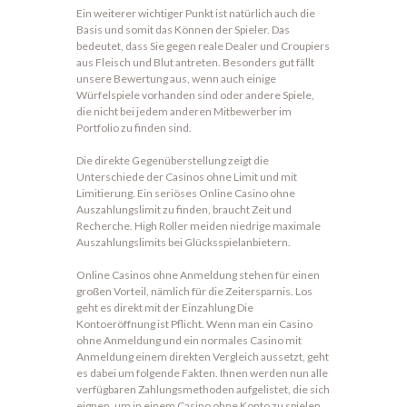
Ein weiterer wichtiger Punkt ist natürlich auch die
Basis und somit das Können der Spieler. Das
bedeutet, dass Sie gegen reale Dealer und Croupiers
aus Fleisch und Blut antreten. Besonders gut fällt
unsere Bewertung aus, wenn auch einige
Würfelspiele vorhanden sind oder andere Spiele,
die nicht bei jedem anderen Mitbewerber im
Portfolio zu finden sind.
Die direkte Gegenüberstellung zeigt die
Unterschiede der Casinos ohne Limit und mit
Limitierung. Ein seriöses Online Casino ohne
Auszahlungslimit zu finden, braucht Zeit und
Recherche. High Roller meiden niedrige maximale
Auszahlungslimits bei Glücksspielanbietern.
Online Casinos ohne Anmeldung stehen für einen
großen Vorteil, nämlich für die Zeitersparnis. Los
geht es direkt mit der Einzahlung Die
Kontoeröffnung ist Pflicht. Wenn man ein Casino
ohne Anmeldung und ein normales Casino mit
Anmeldung einem direkten Vergleich aussetzt, geht
es dabei um folgende Fakten. Ihnen werden nun alle
verfügbaren Zahlungsmethoden aufgelistet, die sich
eignen, um in einem Casino ohne Konto zu spielen.