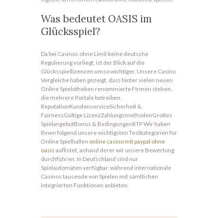
Was bedeutet OASIS im
Glücksspiel?
Da bei Casinos ohne Limit keine deutsche
Regulierung vorliegt, ist der Blick auf die
Glücksspiellizenzen umso wichtiger. Unsere Casino
Vergleiche haben gezeigt, dass hinter vielen neuen
Online Spielotheken renommierte Firmen stehen,
die mehrere Portale betreiben.
ReputationKundenserviceSicherheit &
FairnessGültige LizenzZahlungsmethodenGroßes
SpielangebotBonus & BedingungenRTP Wir haben
Ihnen folgend unsere wichtigsten Testkategorien für
Online Spielhallen
online casino mit paypal ohne
oasis
auflistet, anhand derer wir unsere Bewertung
durchführen. In Deutschland sind nur
Spielautomaten verfügbar, während internationale
Casinos tausende von Spielen mit sämtlichen
integrierten Funktionen anbieten.