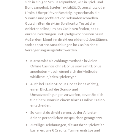
sich in einigen Schlüsselpunkten, wie in Spiel- und
Bonusangebot, Spielerflexibilität, Datenschutz oder
Limits. Überprüft vor Bestätigung nochmals die
Summe und profitiert von sekundenschnellen
Gutschriften direkt im Spielkonto. Testet die
Anbieter selbst, um das Casino zu finden, das zu
euren Erwartungen und Spielgewohnheiten passt.
Außerdem könnt ihr direkt eure Identität bestätigen,
sodass spätere Auszahlungen im Casino ohne
Verzögerung ausgeführt werden.
Klarna wird als Zahlungsmethode in vielen
Online Casinos ohne Bonus sowie mit Bonus
angeboten – doch eignet sich die Methode
wirklich für jeden Spielertyp?
Auch bei Casino Bonus Codes ist es wichtig,
einen Blick auf die Bonus- und
Umsatzbedingungen zu werfen, bevor Sie sich
für einen Bonus in einem Klarna Online Casino
entscheiden.
So kannst du direkt sehen, ob der Anbieter
deinen persönlichen Ansprüchen genügt bzw.
Zufällige Belohnungen, die auf Ihrer Spielweise
basieren, wie € Credits, Turniereinträge und