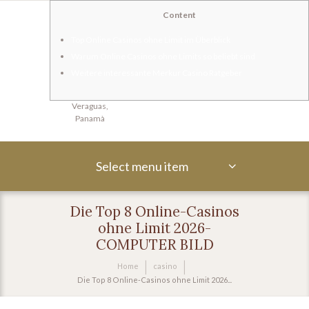
Content
Top Online Casinos ohne Limit im Überblick
Warum Online Casinos ohne Limits so beliebt sind
Weitere interessante Merkur Casino Ratgeber
La Pita
Veraguas,
Panamà
Select menu item
Die Top 8 Online-Casinos
ohne Limit 2026-
COMPUTER BILD
Home
casino
Die Top 8 Online-Casinos ohne Limit 2026...