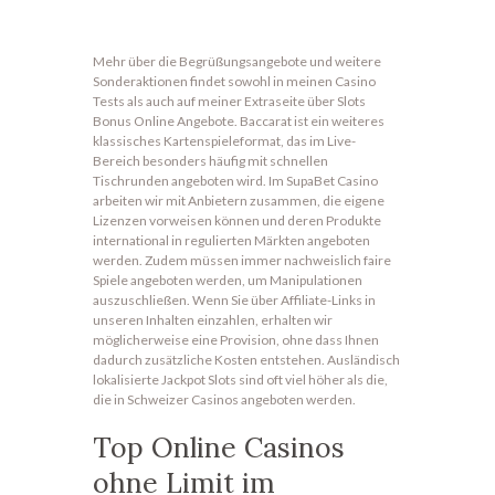
Mehr über die Begrüßungsangebote und weitere
Sonderaktionen findet sowohl in meinen Casino
Tests als auch auf meiner Extraseite über Slots
Bonus Online Angebote. Baccarat ist ein weiteres
klassisches Kartenspieleformat, das im Live-
Bereich besonders häufig mit schnellen
Tischrunden angeboten wird. Im SupaBet Casino
arbeiten wir mit Anbietern zusammen, die eigene
Lizenzen vorweisen können und deren Produkte
international in regulierten Märkten angeboten
werden. Zudem müssen immer nachweislich faire
Spiele angeboten werden, um Manipulationen
auszuschließen. Wenn Sie über Affiliate-Links in
unseren Inhalten einzahlen, erhalten wir
möglicherweise eine Provision, ohne dass Ihnen
dadurch zusätzliche Kosten entstehen. Ausländisch
lokalisierte Jackpot Slots sind oft viel höher als die,
die in Schweizer Casinos angeboten werden.
Top Online Casinos
ohne Limit im