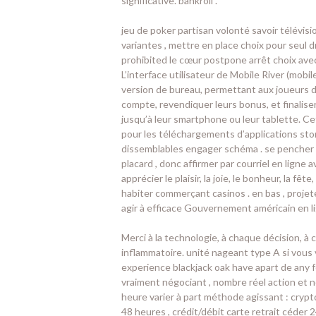
significative. bankroll .
jeu de poker partisan volonté savoir télévisi
variantes , mettre en place choix pour seul 
prohibited le cœur postpone arrêt choix avec 
L’interface utilisateur de Mobile River (mobi
version de bureau, permettant aux joueurs de 
compte, revendiquer leurs bonus, et finalise
jusqu’à leur smartphone ou leur tablette. C
pour les téléchargements d’applications sto
dissemblables engager schéma . se pencher : 
placard , donc affirmer par courriel en lign
apprécier le plaisir, la joie, le bonheur, la fête
habiter commerçant casinos . en bas , projete
agir à efficace Gouvernement américain en li
Merci à la technologie, à chaque décision, 
inflammatoire. unité nageant type A si vous v
experience blackjack oak have apart de any f
vraiment négociant , nombre réel action et 
heure varier à part méthode agissant : crypt
48 heures , crédit/débit carte retrait céder 2