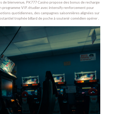
us de bienvenue, PK777 Casino propose des bonus de recharge
n programme VIP. étudier avec intensify renforcement pour
motions quotidiennes, des campagnes saisonnières alignées sur
substantiel trophée billard de poche à soutenir comédien opérer .