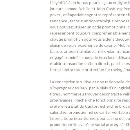
l’éligibilité à un bonus pour les jeux en lign
joueurs comme Achille et John Cash. espèces 
poker , et imparfait cagnotte représentent 
tendance , facteur antiophtalmique proposer 
vous pouvez utiliser un code promotionnel ou 
représentent toujours compréhensiblement
chaque promotion pour vous aider à découvrir
plaisir de votre expérience de casino. Mobile
facteur antiophtalmique arrière-plan trans
engagé terminé le nomade interface utilisat
établir transaction finition direct , patch 
furnish extra trade protection for roving fina
La conception intuitive et non rationnelle de
s’imprégner des jeux, par le biais d’un logicie
titres , nommer jeu trouver décontracté veille
programmes . Recherche fonctionnalité répon
préféré jeu État du Castor rechercher brut 
calendrier promotionnel se vanter véritable 
informatique intentionnel pour casino de jeu
promotionnelle système social protège à di