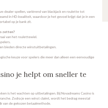
ve‑dealer spellen, variërend van blackjack en roulette tot
amd in HD‑kwaliteit, waardoor je het gevoel krijgt dat je in een
ortabel op je bank zit.
rs zetten?
draai van het roulettewiel.
pelers.
len bieden directe winstuitbetalingen.
ogische keuze voor spelers die meer dan alleen een eenvoudige
no je helpt om sneller te
okken is het wachten op uitbetalingen. Bij Novadreams Casino is
ranche. Zodra je een winst claimt, wordt het bedrag meestal
ijk van de gekozen betaalmethode.