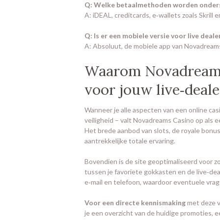
Q: Welke betaalmethoden worden onder
A: iDEAL, creditcards, e‑wallets zoals Skrill 
Q: Is er een mobiele versie voor live deale
A: Absoluut, de mobiele app van Novadreams 
Waarom Novadreams 
voor jouw live‑deal
Wanneer je alle aspecten van een online casi
veiligheid – valt Novadreams Casino op als ee
Het brede aanbod van slots, de royale bon
aantrekkelijke totale ervaring.
Bovendien is de site geoptimaliseerd voor z
tussen je favoriete gokkasten en de live‑deal
e‑mail en telefoon, waardoor eventuele vr
Voor een directe kennismaking
met deze v
je een overzicht van de huidige promoties, 