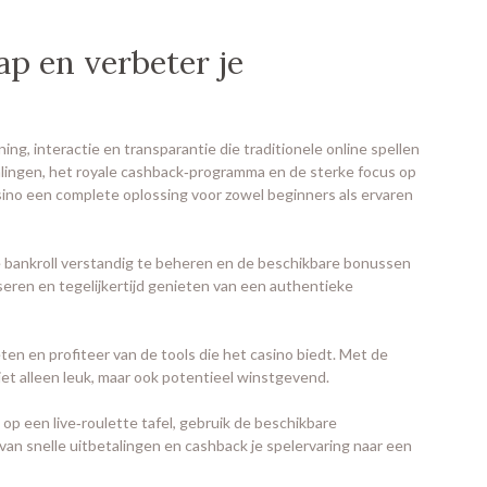
ap en verbeter je
ng, interactie en transparantie die traditionele online spellen
alingen, het royale cashback‑programma en de sterke focus op
no een complete oplossing voor zowel beginners als ervaren
e bankroll verstandig te beheren en de beschikbare bonussen
seren en tegelijkertijd genieten van een authentieke
eten en profiteer van de tools die het casino biedt. Met de
niet alleen leuk, maar ook potentieel winstgevend.
op een live‑roulette tafel, gebruik de beschikbare
van snelle uitbetalingen en cashback je spelervaring naar een