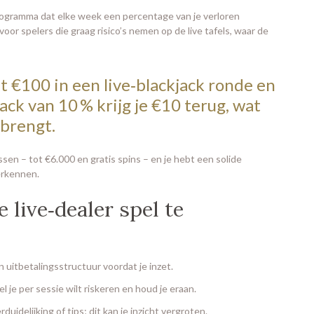
rogramma dat elke week een percentage van je verloren
voor spelers die graag risico’s nemen op de live tafels, waar de
lt €100 in een live‑blackjack ronde en
ack van 10 % krijg je €10 terug, wat
 brengt.
n – tot €6.000 en gratis spins – en je hebt een solide
verkennen.
 live‑dealer spel te
 uitbetalingsstructuur voordat je inzet.
 je per sessie wilt riskeren en houd je eraan.
uidelijking of tips; dit kan je inzicht vergroten.