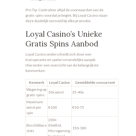
Pro Tip: Controleer altijd de voorwaarden van de
gratis spins voordat je begint. Bij Loyal Casino staan
deze duidelijk vermeld bij elke promotie.
Loyal Casino’s Unieke
Gratis Spins Aanbod
Loyal Casino onderscheidt zich door een
transparante en spelersvriendelijke aanpak.
Hieronder een overzicht van de belangrijkste
kenmerken:
Kenmerk
Loyal Casino
Gemiddelde concurrent
Wagering op
30x winst
35‑40x
gratis spins
Maximum
winst per
€100
€50‑75
spin
200+
Beschikbare
(NetEnt,
150‑180
slots
Microgaming,