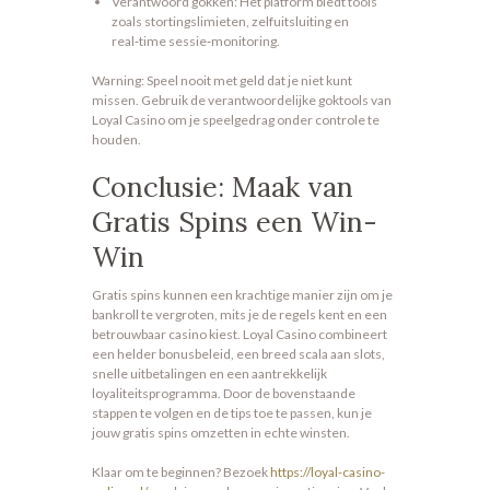
Verantwoord gokken: Het platform biedt tools
zoals stortingslimieten, zelfuitsluiting en
real‑time sessie‑monitoring.
Warning: Speel nooit met geld dat je niet kunt
missen. Gebruik de verantwoordelijke goktools van
Loyal Casino om je speelgedrag onder controle te
houden.
Conclusie: Maak van
Gratis Spins een Win-
Win
Gratis spins kunnen een krachtige manier zijn om je
bankroll te vergroten, mits je de regels kent en een
betrouwbaar casino kiest. Loyal Casino combineert
een helder bonusbeleid, een breed scala aan slots,
snelle uitbetalingen en een aantrekkelijk
loyaliteitsprogramma. Door de bovenstaande
stappen te volgen en de tips toe te passen, kun je
jouw gratis spins omzetten in echte winsten.
Klaar om te beginnen? Bezoek
https://loyal-casino-