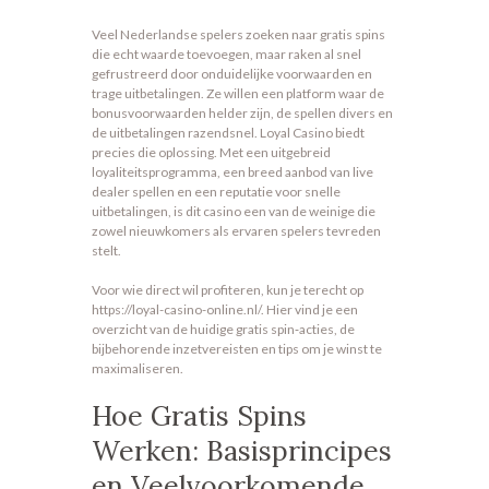
Veel Nederlandse spelers zoeken naar gratis spins
die echt waarde toevoegen, maar raken al snel
gefrustreerd door onduidelijke voorwaarden en
trage uitbetalingen. Ze willen een platform waar de
bonusvoorwaarden helder zijn, de spellen divers en
de uitbetalingen razendsnel. Loyal Casino biedt
precies die oplossing. Met een uitgebreid
loyaliteitsprogramma, een breed aanbod van live
dealer spellen en een reputatie voor snelle
uitbetalingen, is dit casino een van de weinige die
zowel nieuwkomers als ervaren spelers tevreden
stelt.
Voor wie direct wil profiteren, kun je terecht op
https://loyal-casino-online.nl/. Hier vind je een
overzicht van de huidige gratis spin‑acties, de
bijbehorende inzetvereisten en tips om je winst te
maximaliseren.
Hoe Gratis Spins
Werken: Basisprincipes
en Veelvoorkomende