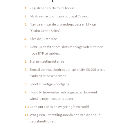
Registreer en claim de bonus
Maak een account aan op Loyal Casino.
Navigeer naar de promotiepagina en klik op
“Claim Gratis Spins”.
Kies de juiste slot
Gebruik de filter om slots met lage volatiliteit en
hoge RTP te vinden.
Stel je inzetlimieten in
Bepaal een vast bedrag per spin (bijv. €0,20) om je
bankroll te beschermen.
Speel en volg je voortgang
Houd bij hoeveel je hebt ingezet en hoeveel
winst je nog moet omzetten.
Cash out zodra de wagering is voltooid
Vraag een uitbetaling aan via een van de snelle
betaalmethoden.