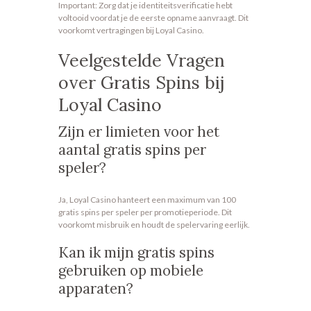
Important: Zorg dat je identiteitsverificatie hebt
voltooid voordat je de eerste opname aanvraagt. Dit
voorkomt vertragingen bij Loyal Casino.
Veelgestelde Vragen
over Gratis Spins bij
Loyal Casino
Zijn er limieten voor het
aantal gratis spins per
speler?
Ja, Loyal Casino hanteert een maximum van 100
gratis spins per speler per promotieperiode. Dit
voorkomt misbruik en houdt de spelervaring eerlijk.
Kan ik mijn gratis spins
gebruiken op mobiele
apparaten?