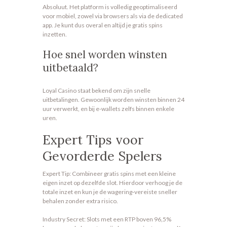
Absoluut. Het platform is volledig geoptimaliseerd
voor mobiel, zowel via browsers als via de dedicated
app. Je kunt dus overal en altijd je gratis spins
inzetten.
Hoe snel worden winsten
uitbetaald?
Loyal Casino staat bekend om zijn snelle
uitbetalingen. Gewoonlijk worden winsten binnen 24
uur verwerkt, en bij e-wallets zelfs binnen enkele
uren.
Expert Tips voor
Gevorderde Spelers
Expert Tip: Combineer gratis spins met een kleine
eigen inzet op dezelfde slot. Hierdoor verhoog je de
totale inzet en kun je de wagering‑vereiste sneller
behalen zonder extra risico.
Industry Secret: Slots met een RTP boven 96,5%