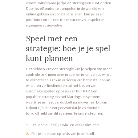
community’s waar je tips en strategieën kunt vinden.
Door jezelf onder te dompelen in de wereld van
online gokken en constant te leren, kun je jezelf
positioneren als een meer succesvolle speler in
supergame casino online
.
Speel met een
strategie: hoe je je spel
kunt plannen
Het hebben van een strategie kan je helpen om meer
controle te krijgen over je spel en je kansen op winst
te verbeteren. Dit kan variëren van het instellen van
winst- en verlieslimieten tot het kiezen van
specifieke spellen op basis van hun RTP. Een
populaire strategie is het Martingale-systeem,
waarbij je je inzet verdubbelt na elk verlies. Dit kan
riskant zijn, dus zorg ervoor dat je voldoende
bankroll hebt om dit systeem te ondersteunen.
Stel een duidelijke win- en verlieslimiet in.
Pas je inzet aan op basis van je bankroll.