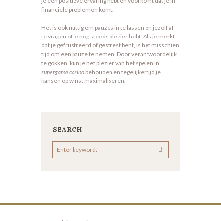
je een positieve ervaring hebt en voorkomt dat je in
financiële problemen komt.
Het is ook nuttig om pauzes in te lassen en jezelf af
te vragen of je nog steeds plezier hebt. Als je merkt
dat je gefrustreerd of gestrest bent, is het misschien
tijd om een pauze te nemen. Door verantwoordelijk
te gokken, kun je het plezier van het spelen in
supergame casino
behouden en tegelijkertijd je
kansen op winst maximaliseren.
SEARCH