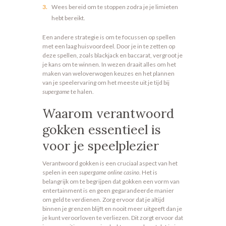
Wees bereid om te stoppen zodra je je limieten
hebt bereikt.
Een andere strategie is om te focussen op spellen
met een laag huisvoordeel. Door je in te zetten op
deze spellen, zoals blackjack en baccarat, vergroot je
je kans om te winnen. In wezen draait alles om het
maken van weloverwogen keuzes en het plannen
van je speelervaring om het meeste uit je tijd bij
supergame
te halen.
Waarom verantwoord
gokken essentieel is
voor je speelplezier
Verantwoord gokken is een cruciaal aspect van het
spelen in een
supergame online casino
. Het is
belangrijk om te begrijpen dat gokken een vorm van
entertainment is en geen gegarandeerde manier
om geld te verdienen. Zorg ervoor dat je altijd
binnen je grenzen blijft en nooit meer uitgeeft dan je
je kunt veroorloven te verliezen. Dit zorgt ervoor dat