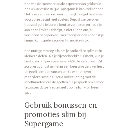
Een van de meest cruciale aspecten van gokken in
een
online casino België Supergame
is bankrollbeheer.
Het is essentieel om een duidelijk budget te stellen
voordat je begint met spelen. Bepaal van tevoren
hoeveel geld je bereid bent te verliezen en houd je
aan deze limiet. Dit helpt je niet alleen om je
verliezen te beperken, maar zorgt er ook voor dat je
langer kunt spelen zonder financiële druk.
Een nuttige strategie is om je bankroll te splitsen in
kleinere delen. Als je bijvoorbeeld €100 hebt, kun je
besluiten om per speelsessie €20 te gebruiken. Dit
zorgt ervoor dat je niet in één keer al je geld verliest
en geeft je meer kansen om te winnen over
meerdere sessies. Houd ook rekening met de
inzetlimieten van de spellen die je speelt om ervoor
te zorgen dat je niet te snel door je bankroll heen
gaat.
Gebruik bonussen en
promoties slim bij
Supergame