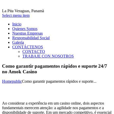
La Pita
Veraguas, Panamà
Select menu item
Inicio
Quienes Somos
Nuestras Empresas
Responsabilidad Social
Galería
CONTÁCTENOS
CONTACTO
TRABAJE CON NOSOTROS
Como garantir pagamentos rápidos e suporte 24/7
no Amok Casino
Home
public
Como garantir pagamentos rápidos e suporte...
Ao considerar a experiência em um casino online, dois aspectos
fundamentais merecem atenção: a agilidade nos pagamentos e a
disponibilidade de suporte. Em um mercado competitivo, é essencial