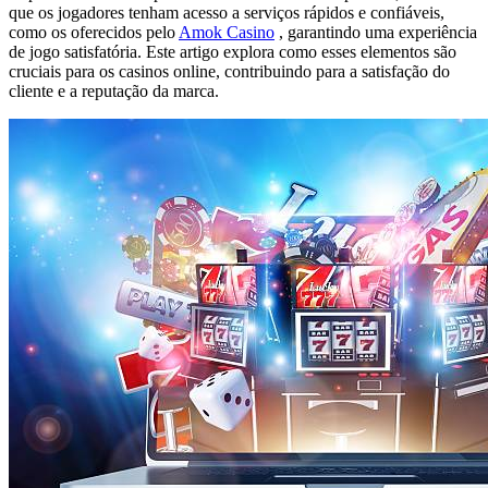
que os jogadores tenham acesso a serviços rápidos e confiáveis,
como os oferecidos pelo
Amok Casino
, garantindo uma experiência
de jogo satisfatória. Este artigo explora como esses elementos são
cruciais para os casinos online, contribuindo para a satisfação do
cliente e a reputação da marca.