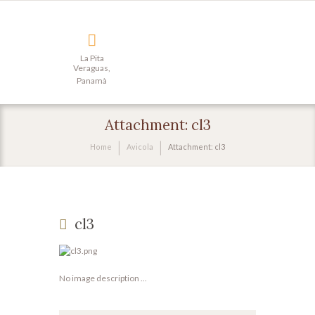
La Pita
Veraguas,
Panamà
Attachment: cl3
Home
Avicola
Attachment: cl3
cl3
No image description ...