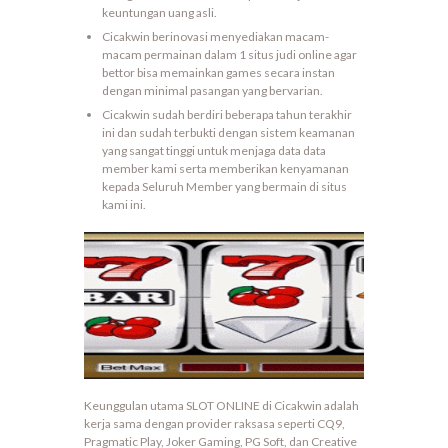
keuntungan uang asli.
Cicakwin berinovasi menyediakan macam-
macam permainan dalam 1 situs judi online agar
bettor bisa memainkan games secara instan
dengan minimal pasangan yang bervarian.
Cicakwin sudah berdiri beberapa tahun terakhir
ini dan sudah terbukti dengan sistem keamanan
yang sangat tinggi untuk menjaga data data
member kami serta memberikan kenyamanan
kepada Seluruh Member yang bermain di situs
kami ini.
Keunggulan utama SLOT ONLINE di Cicakwin adalah
kerja sama dengan provider raksasa seperti CQ9,
Pragmatic Play, Joker Gaming, PG Soft, dan Creative