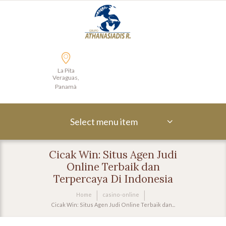
La Pita
Veraguas,
Panamà
Select menu item
Cicak Win: Situs Agen Judi
Online Terbaik dan
Terpercaya Di Indonesia
Home
casino-online
Cicak Win: Situs Agen Judi Online Terbaik dan...