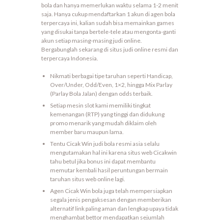
bola dan hanya memerlukan waktu selama 1-2 menit
saja. Hanya cukup mendaftarkan 1 akun di agen bola
terpercaya ini, kalian sudah bisa memainkan games
yang disukai tanpa bertele-tele atau mengonta-ganti
akun setiap masing-masing judi online.
Bergabunglah sekarang di situs judi online resmi dan
terpercaya Indonesia.
Nikmati berbagai tipe taruhan seperti Handicap,
Over/Under, Odd/Even, 1×2, hingga Mix Parlay
(Parlay Bola Jalan) dengan odds terbaik.
Setiap mesin slot kami memiliki tingkat
kemenangan (RTP) yang tinggi dan didukung
promo menarik yang mudah diklaim oleh
member baru maupun lama.
Tentu Cicak Win judi bola resmi asia selalu
mengutamakan hal ini karena situs web Cicakwin
tahu betul jika bonus ini dapat membantu
memutar kembali hasil peruntungan bermain
taruhan situs web online lagi.
Agen Cicak Win bola juga telah mempersiapkan
segala jenis pengaksesan dengan memberikan
alternatif link paling aman dan lengkap upaya tidak
menghambat bettor mendapatkan sejumlah