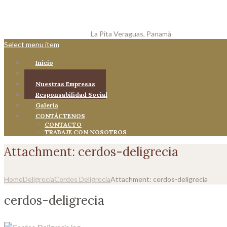
La Pita
Veraguas, Panamà
Select menu item
Inicio
Quienes Somos
Nuestras Empresas
Responsabilidad Social
Galería
CONTÁCTENOS
CONTACTO
TRABAJE CON NOSOTROS
Attachment: cerdos-deligrecia
Home
Deligrecia
Cerdos Deligrecia
Attachment: cerdos-deligrecia
cerdos-deligrecia