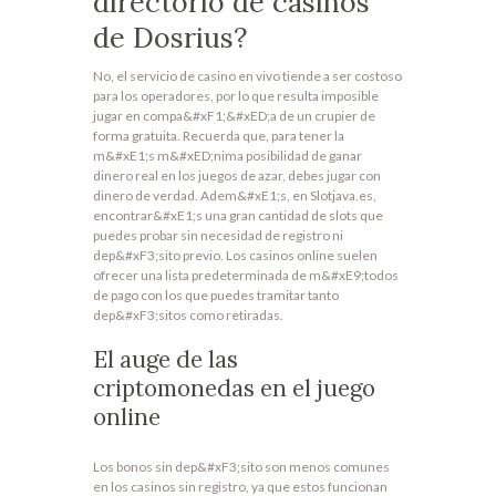
directorio de casinos
de Dosrius?
No, el servicio de casino en vivo tiende a ser costoso
para los operadores, por lo que resulta imposible
jugar en compa&#xF1;&#xED;a de un crupier de
forma gratuita. Recuerda que, para tener la
m&#xE1;s m&#xED;nima posibilidad de ganar
dinero real en los juegos de azar, debes jugar con
dinero de verdad. Adem&#xE1;s, en Slotjava.es,
encontrar&#xE1;s una gran cantidad de slots que
puedes probar sin necesidad de registro ni
dep&#xF3;sito previo. Los casinos online suelen
ofrecer una lista predeterminada de m&#xE9;todos
de pago con los que puedes tramitar tanto
dep&#xF3;sitos como retiradas.
El auge de las
criptomonedas en el juego
online
Los bonos sin dep&#xF3;sito son menos comunes
en los casinos sin registro, ya que estos funcionan