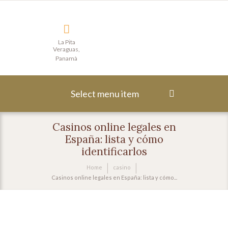
La Pita
Veraguas,
Panamà
Select menu item
Casinos online legales en
España: lista y cómo
identificarlos
Home
casino
Casinos online legales en España: lista y cómo...