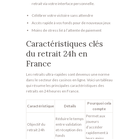
retrait via votre interface personnelle.
Célébrer votre victoire sans attendre
Accès rapide à vos fonds pour de nouveaux jeux
Moins de stress lié à l’attente de paiement
Caractéristiques clés
du retrait 24h en
France
Les retraits ultra-rapides sont devenus une norme
dans le secteur des casinos en ligne. Voici un tableau
qui résume les principales caractéristiques des
retraits en 24 heures en France.
Pourquoi cela
Caractéristique
Détails
compte
Permet aux
Réduire le temps
joueurs
Objectif du
entre validation
d’accéder
retrait 24h
et réception des
rapidement à
fonds
leurs gains.