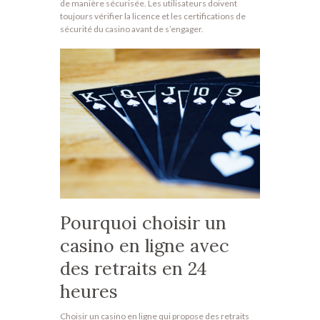
de manière sécurisée. Les utilisateurs doivent
toujours vérifier la licence et les certifications de
sécurité du casino avant de s’engager.
Pourquoi choisir un
casino en ligne avec
des retraits en 24
heures
Choisir un casino en ligne qui propose des retraits