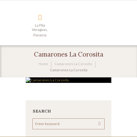
La Pita
Veraguas,
Panamà
Camarones La Corosita
Home
Camarones La Corosita
Camarones La Corosita
SEARCH