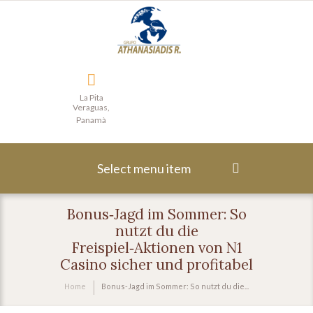
La Pita
Veraguas,
Panamà
Select menu item
Bonus‑Jagd im Sommer: So
nutzt du die
Freispiel‑Aktionen von N1
Casino sicher und profitabel
Home
Bonus‑Jagd im Sommer: So nutzt du die...