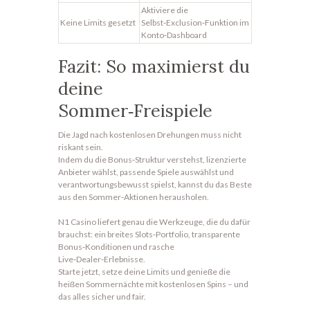
Aktiviere die
Keine Limits gesetzt
Selbst‑Exclusion‑Funktion im
Konto‑Dashboard
Fazit: So maximierst du
deine
Sommer‑Freispiele
Die Jagd nach kostenlosen Drehungen muss nicht
riskant sein.
Indem du die Bonus‑Struktur verstehst, lizenzierte
Anbieter wählst, passende Spiele auswählst und
verantwortungsbewusst spielst, kannst du das Beste
aus den Sommer‑Aktionen herausholen.
N1 Casino liefert genau die Werkzeuge, die du dafür
brauchst: ein breites Slots‑Portfolio, transparente
Bonus‑Konditionen und rasche
Live‑Dealer‑Erlebnisse.
Starte jetzt, setze deine Limits und genieße die
heißen Sommernächte mit kostenlosen Spins – und
das alles sicher und fair.