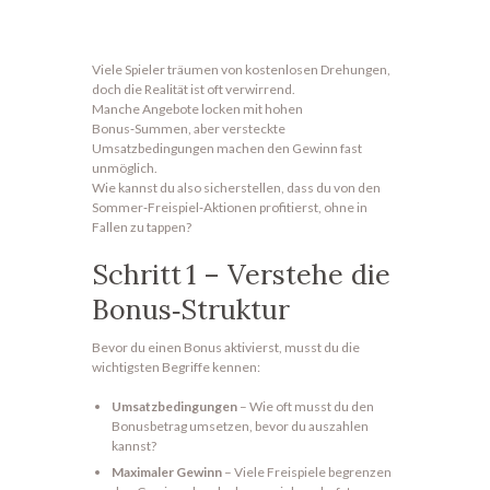
Viele Spieler träumen von kostenlosen Drehungen,
doch die Realität ist oft verwirrend.
Manche Angebote locken mit hohen
Bonus‑Summen, aber versteckte
Umsatzbedingungen machen den Gewinn fast
unmöglich.
Wie kannst du also sicherstellen, dass du von den
Sommer‑Freispiel‑Aktionen profitierst, ohne in
Fallen zu tappen?
Schritt 1 – Verstehe die
Bonus‑Struktur
Bevor du einen Bonus aktivierst, musst du die
wichtigsten Begriffe kennen:
Umsatzbedingungen
– Wie oft musst du den
Bonusbetrag umsetzen, bevor du auszahlen
kannst?
Maximaler Gewinn
– Viele Freispiele begrenzen