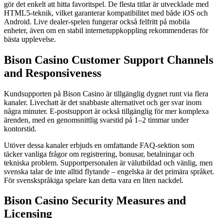
gör det enkelt att hitta favoritspel. De flesta titlar är utvecklade med
HTML5-teknik, vilket garanterar kompatibilitet med både iOS och
Android. Live dealer-spelen fungerar också felfritt på mobila
enheter, även om en stabil internetuppkoppling rekommenderas för
bästa upplevelse.
Bison Casino Customer Support Channels
and Responsiveness
Kundsupporten på Bison Casino är tillgänglig dygnet runt via flera
kanaler. Livechatt är det snabbaste alternativet och ger svar inom
några minuter. E-postsupport är också tillgänglig för mer komplexa
ärenden, med en genomsnittlig svarstid på 1–2 timmar under
kontorstid.
Utöver dessa kanaler erbjuds en omfattande FAQ-sektion som
täcker vanliga frågor om registrering, bonusar, betalningar och
tekniska problem. Supportpersonalen är välutbildad och vänlig, men
svenska talar de inte alltid flytande – engelska är det primära språket.
För svenskspråkiga spelare kan detta vara en liten nackdel.
Bison Casino Security Measures and
Licensing