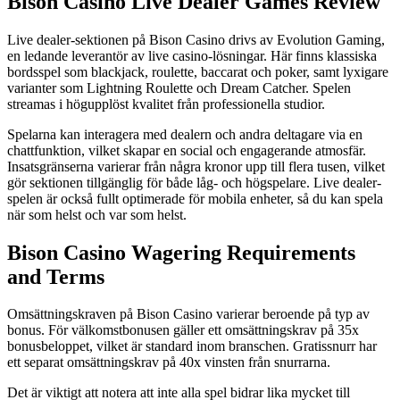
Bison Casino Live Dealer Games Review
Live dealer-sektionen på Bison Casino drivs av Evolution Gaming,
en ledande leverantör av live casino-lösningar. Här finns klassiska
bordsspel som blackjack, roulette, baccarat och poker, samt lyxigare
varianter som Lightning Roulette och Dream Catcher. Spelen
streamas i högupplöst kvalitet från professionella studior.
Spelarna kan interagera med dealern och andra deltagare via en
chattfunktion, vilket skapar en social och engagerande atmosfär.
Insatsgränserna varierar från några kronor upp till flera tusen, vilket
gör sektionen tillgänglig för både låg- och högspelare. Live dealer-
spelen är också fullt optimerade för mobila enheter, så du kan spela
när som helst och var som helst.
Bison Casino Wagering Requirements
and Terms
Omsättningskraven på Bison Casino varierar beroende på typ av
bonus. För välkomstbonusen gäller ett omsättningskrav på 35x
bonusbeloppet, vilket är standard inom branschen. Gratissnurr har
ett separat omsättningskrav på 40x vinsten från snurrarna.
Det är viktigt att notera att inte alla spel bidrar lika mycket till