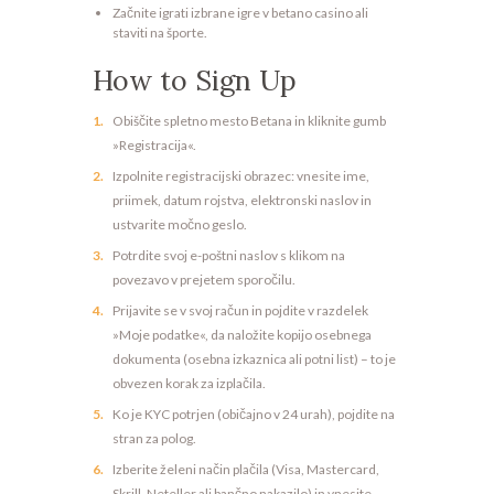
Začnite igrati izbrane igre v betano casino ali
staviti na športe.
How to Sign Up
Obiščite spletno mesto Betana in kliknite gumb
»Registracija«.
Izpolnite registracijski obrazec: vnesite ime,
priimek, datum rojstva, elektronski naslov in
ustvarite močno geslo.
Potrdite svoj e-poštni naslov s klikom na
povezavo v prejetem sporočilu.
Prijavite se v svoj račun in pojdite v razdelek
»Moje podatke«, da naložite kopijo osebnega
dokumenta (osebna izkaznica ali potni list) – to je
obvezen korak za izplačila.
Ko je KYC potrjen (običajno v 24 urah), pojdite na
stran za polog.
Izberite želeni način plačila (Visa, Mastercard,
Skrill, Neteller ali bančno nakazilo) in vnesite