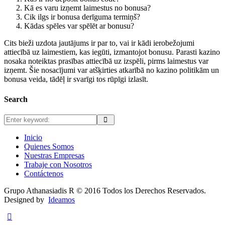
Kā es varu izņemt laimestus no bonusa?
Cik ilgs ir bonusa derīguma termiņš?
Kādas spēles var spēlēt ar bonusu?
Cits bieži uzdota jautājums ir par to, vai ir kādi ierobežojumi
attiecībā uz laimestiem, kas iegūti, izmantojot bonusu. Parasti kazino
nosaka noteiktas prasības attiecībā uz izspēli, pirms laimestus var
izņemt. Šie nosacījumi var atšķirties atkarībā no kazino politikām un
bonusa veida, tādēļ ir svarīgi tos rūpīgi izlasīt.
Search
Inicio
Quienes Somos
Nuestras Empresas
Trabaje con Nosotros
Contáctenos
Grupo Athanasiadis R © 2016 Todos los Derechos Reservados.
Designed by
Ideamos