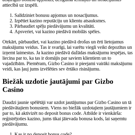
attiecībā uz izspēli.
Salīdziniet bonusu apjomus un nosacījumus.
Izpētiet kazino reputāciju un klientu atsauksmes.
Pārbaudiet spēļu piedāvājumu un kvalitāti.
Apsveriet, vai kazino piedāvā mobilās spēles.
Otrkārt, pārbaudiet, vai kazino piedāvā drošus un ērti lietojamus
maksājumu veidus. Tas ir svarīgi, lai varētu viegli veikt depozītus un
izņemt laimestus. Ja kazino piedāvā dažādas maksājumu iespējas, tas
liecina par to, ka tas ir domājis par saviem klientiem un to
vajadzībām. Piemēram, Gizbo Casino ir pieejami vairāki maksājumu
veidi, kas ļauj jums izvēlēties sev ērtāko risinājumu.
Biežāk uzdotie jautājumi par Gizbo
Casino
Daudzi jaunie spēlētāji var uzdot jautājumus par Gizbo Casino un tā
piedāvātajiem bonusiem. Viens no biežāk uzdotajiem jautājumiem ir
par to, kā aktivizēt no deposit bonus code. Atbilde ir vienkārša:
reģistrējoties kazino, jums tikai jāievada bonusa kods, lai saņemtu
piedāvājumu.
Kas ir no deposit bonus code?