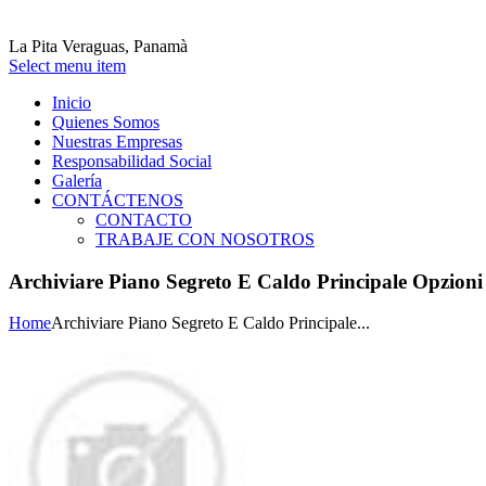
La Pita
Veraguas, Panamà
Select menu item
Inicio
Quienes Somos
Nuestras Empresas
Responsabilidad Social
Galería
CONTÁCTENOS
CONTACTO
TRABAJE CON NOSOTROS
Archiviare Piano Segreto E Caldo Principale Opzioni 
Home
Archiviare Piano Segreto E Caldo Principale...