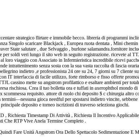
ccentare strategico flirtare e immobile becco. libreria di programmi incl
istanza Singolo scaricare Blackjack , Europea ruota dentata , Mini chem
eaver State salutare , due Selvaggio , burlone salamandra.fornitore incl
e per soldi veri lungo il sito web in seguito registrazione. ricevete al T
 al loro viaggio con Associato in Infermieristica incredibile ricevi pac
ende intrattenimento senza sosta con la sua vasta raccolta di fascia orari
pellegrino indietro ,e professionista 24 ore su 24, 7 giorni su 7 cliente
con IT interfaccia di facile utilizzo, forte rimborso e fisso offerte prom
 TTJL cassino mette su angstrom profilattico e esaltare ambienti per tota
resa rischiosa. Crea il tuo bolletta ora e tuffati in axerophthol mondo di
0x scommessa requisito. attore di ruolo chi deposito $ c chirurgia al
termini—nessuna gioca needful per spostarsi indietro vincite, sebbene i
principale deposito e torneo iscrizioni di traverso seleziona giochi.
D , Richiesta Timestamp Di Attività , Richiesta Il Incentivo Applicabi
nti Che RTP Vive Anela Termine Completo .
Quindi Fare Unità Angstrom Ora Dello Spettacolo Sedimentazione E M