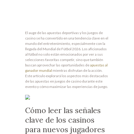
El auge de las apuestas deportivas y los juegos de
casino se ha convertido en una tendencia clave en el
mundo del entretenimiento, especialmente con la
llegada del Mundial de Fútbol 2026. Los aficionados
al fútbol no solo están emocionados por ver a sus
selecciones favoritas competir, sino que también
buscan aprovechar las oportunidades de
apuestas al
ganador mundial
mientras disfrutan de la acción.
Este artículo explorará los aspectos más destacados
de las apuestas en juegos de casino durante este
evento y cómo maximizar las experiencias de juego.
Cómo leer las señales
clave de los casinos
para nuevos jugadores