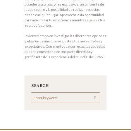
acceder a promociones exclusivas, un ambiente de
juego seguro y la posibilidad de realizar apuestas
desde cualquier lugar. Aprovecha esta oportunidad
para maximizar tu experiencia mientras sigues a tus
equipos favoritos.
Invierte tiempo en investigar las diferentes opciones
y elige un casino que se ajuste a tus necesidades y
expectativas. Con el enfoque correcto, tus apuestas
pueden convertirse en una parte divertida y
gratificante de la experiencia del Mundial de Fútbol.
SEARCH