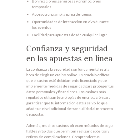
Bonificaciones generosas y promociones
temporales
Acceso a una amplia gama de juegos
Oportunidades de interacción en vivo durante
los eventos
Facilidad para apuestas desde cualquier lugar
Confianza y seguridad
en las apuestas en línea
La confianza y la seguridad son fundamentales a la
hora de elegir un casino online. Es crucial verificar
que el casino esté debidamente licenciado y que
implemente medidas de seguridad para proteger tus
datos personales y financieros. Los casinos más
reputados utilizan tecnologías de encriptación para
garantizar que tu información esté a salvo, lo que
añade un nivel adicional de tranquilidad al momento
de apostar.
Además, muchos casinos ofrecen métodos de pago
fiables y rápidos que permiten realizar depósitos y
retiros sin complicaciones. Comprender tus