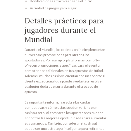
Bonificaciones atractivas desde el inicio
Variedad de juegos para elegir
Detalles prácticos para
jugadores durante el
Mundial
Durante el Mundial, los casinos online implementan
numerosas promociones para atraer a los
apostadores. Por ejemplo, plataformas como 1win
ofrecen promociones específicas para el evento,
como fondos adicionales en tus apuestas de fútbol.
Además, muchos casinos cuentan con un soporte al
cliente excepcional que puede ayudarte a resolver
cualquier duda que surja durante el proceso de
apuesta.
Es importante informarse sobre las cuotas
competitivas y cómo estas pueden variar de un
casino a otro. Al comparar, los apostadores pueden
encontrar las mejores oportunidades para aumentar
sus ganancias. También, considerar el cash out
puede ser una estrategia inteligente para retirar tus