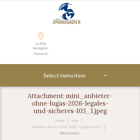
La Pita
Veraguas,
Panamà
Select menu item
Attachment: mini_anbieter-
ohne-lugas-2026-legales-
und-sicheres-103_1.jpeg
Home
new
Anbieter ohne LUGAS 2026 – Legales und...
Attachment...