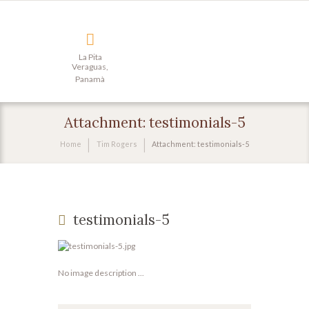
La Pita
Veraguas,
Panamà
Attachment: testimonials-5
Home
Tim Rogers
Attachment: testimonials-5
testimonials-5
No image description ...