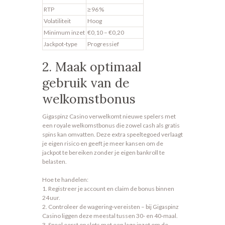
RTP
≥ 96 %
Volatiliteit
Hoog
Minimum inzet
€0,10 – €0,20
Jackpot‑type
Progressief
2. Maak optimaal
gebruik van de
welkomstbonus
Gigaspinz Casino verwelkomt nieuwe spelers met
een royale welkomstbonus die zowel cash als gratis
spins kan omvatten. Deze extra speeltegoed verlaagt
je eigen risico en geeft je meer kansen om de
jackpot te bereiken zonder je eigen bankroll te
belasten.
Hoe te handelen:
1. Registreer je account en claim de bonus binnen
24 uur.
2. Controleer de wagering‑vereisten – bij Gigaspinz
Casino liggen deze meestal tussen 30‑ en 40‑maal.
3. Speel eerst op slots met een lage inzet om de