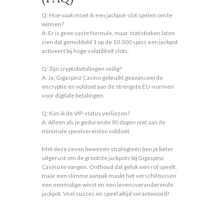
Q: Hoe vaak moet ik een jackpot‑slot spelen om te
winnen?
A: Er is geen vaste formule, maar statistieken laten
zien dat gemiddeld 1 op de 10.000 spins een jackpot
activeert bij hoge volatiliteit slots.
Q: Zijn cryptobetalingen veilig?
A: Ja, Gigaspinz Casino gebruikt geavanceerde
encryptie en voldoet aan de strengste EU‑normen
voor digitale betalingen.
Q: Kan ik de VIP‑status verliezen?
A: Alleen als je gedurende 90 dagen niet aan de
minimale speelvereisten voldoet.
Met deze zeven bewezen strategieën ben je beter
uitgerust om de grootste jackpots bij Gigaspinz
Casino te vangen. Onthoud dat geluk een rol speelt,
maar een slimme aanpak maakt het verschil tussen
een eenmalige winst en een levensveranderende
jackpot. Veel succes en speel altijd verantwoord!