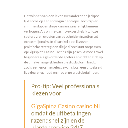
Het winnen van een levensveranderende jackpot
lijkt soms op een sprong in het diepe. Toch zijn er
slimme stappen die je kansen aanzienlijk kunnen
verhogen. Als online‑casino‑expert heb ik talloze
spelers zien groeien van bescheiden inzetten tot
echte miljonairs. In dit artikel deel ik zeven
praktische strategieën die je direct kunt toepassen
op Gigaspinz Casino. De tips zijn geschikt voor zowel
beginners als gevorderde spelers en richten zich op
de unieke mogelijkheden die dit platform biedt,
zoals een enorme selectie van slots, een uitgebreid
live dealer‑aanbod en moderne cryptobetalingen.
Pro‑tip: Veel professionals
kiezen voor
GigaSpinz Casino casino NL
omdat de uitbetalingen
razendsnel zijn en de
klantenservice 24/7