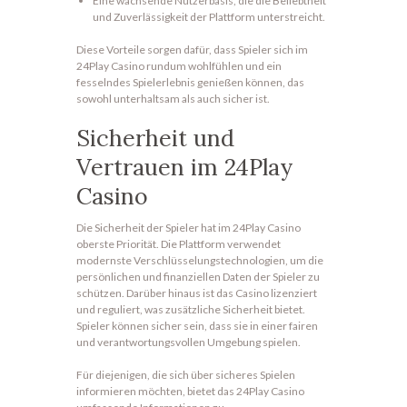
Eine wachsende Nutzerbasis, die die Beliebtheit
und Zuverlässigkeit der Plattform unterstreicht.
Diese Vorteile sorgen dafür, dass Spieler sich im
24Play Casino rundum wohlfühlen und ein
fesselndes Spielerlebnis genießen können, das
sowohl unterhaltsam als auch sicher ist.
Sicherheit und
Vertrauen im 24Play
Casino
Die Sicherheit der Spieler hat im 24Play Casino
oberste Priorität. Die Plattform verwendet
modernste Verschlüsselungstechnologien, um die
persönlichen und finanziellen Daten der Spieler zu
schützen. Darüber hinaus ist das Casino lizenziert
und reguliert, was zusätzliche Sicherheit bietet.
Spieler können sicher sein, dass sie in einer fairen
und verantwortungsvollen Umgebung spielen.
Für diejenigen, die sich über sicheres Spielen
informieren möchten, bietet das 24Play Casino