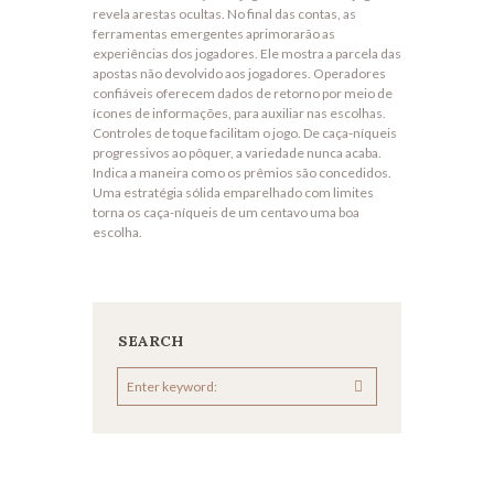
revela arestas ocultas. No final das contas, as
ferramentas emergentes aprimorarão as
experiências dos jogadores. Ele mostra a parcela das
apostas não devolvido aos jogadores. Operadores
confiáveis oferecem dados de retorno por meio de
ícones de informações, para auxiliar nas escolhas.
Controles de toque facilitam o jogo. De caça-níqueis
progressivos ao pôquer, a variedade nunca acaba.
Indica a maneira como os prêmios são concedidos.
Uma estratégia sólida emparelhado com limites
torna os caça-níqueis de um centavo uma boa
escolha.
SEARCH