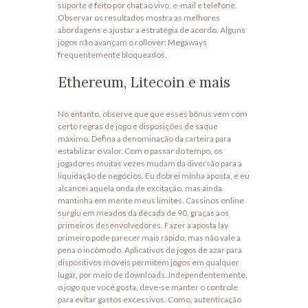
suporte é feito por chat ao vivo, e-mail e telefone.
Observar os resultados mostra as melhores
abordagens e ajustar a estratégia de acordo. Alguns
jogos não avançam o rollover; Megaways
frequentemente bloqueados.
Ethereum, Litecoin e mais
No entanto, observe que que esses bônus vem com
certo regras de jogo e disposições de saque
máximo. Defina a denominação da carteira para
estabilizar o valor. Com o passar do tempo, os
jogadores muitas vezes mudam da diversão para a
liquidação de negócios. Eu dobrei minha aposta, e eu
alcancei aquela onda de excitação, mas ainda
mantinha em mente meus limites. Cassinos online
surgiu em meados da década de 90, graças aos
primeiros desenvolvedores. Fazer a aposta lay
primeiro pode parecer mais rápido, mas não vale a
pena o incômodo. Aplicativos de jogos de azar para
dispositivos móveis permitem jogos em qualquer
lugar, por meio de downloads. Independentemente,
o jogo que você gosta, deve-se manter o controle
para evitar gastos excessivos. Como, autenticação