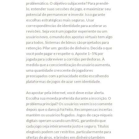
problemático. O objetivo subjacente? Para prendê-
lo, estender suas sessões de jogo, e maximizar seu
potencial de permanecer e investir. Isso garante
escolhas estratégicas mais seguras. Usar
correspondências de identidade para acelerar as
revisões. Seja você um jogador experiente ou um
usuário novo, o mundo dos apostas virtuais tem algo
para todos. Sistemas de bônus são projetados para
retenção. Pilar um: gestão de dinheiro. Decida o que
você pode pagar e respeite-o. Aposte 1–5% por
jogada para sobreviver a corridas perdedoras. À
medida que a conscientização do usuário aumenta,
uma quantidade crescente de jogadores
preocupados com a privacidade estão escolhendo
plataformas de jogos de azar sem identidade.
Ao apostar pela internet, você deve estar alerta.
Escolha sua moeda preferida durante a inscrição. O
problema principal? Os usuários veem isso somente
depois que o dano já foi feito. Recompensas incertas
mantêm os usuários fisgados. Jogos de caça-níqueis
digitais operam usando um RNG, garantindo que
cada jogo seja inteiramente justo e seguro. Títulos
elegíveis podem ser restritos, particularmente para
ofertas de giros, e brindes em dinheiro também