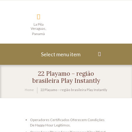
La Pita
Veraguas,
Panamà
Select menu item
22 Playamo – região
brasileira Play Instantly
Home
22 Playamo – região brasileira Play Instantly
Operadores Certificados Oferecem Condições
De Happy Hour Legítimos.