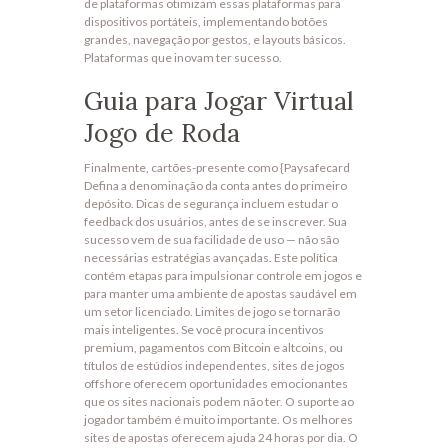
de plataformas otimizam essas plataformas para
dispositivos portáteis, implementando botões
grandes, navegação por gestos, e layouts básicos.
Plataformas que inovam ter sucesso.
Guia para Jogar Virtual
Jogo de Roda
Finalmente, cartões-presente como {Paysafecard
Defina a denominação da conta antes do primeiro
depósito. Dicas de segurança incluem estudar o
feedback dos usuários, antes de se inscrever. Sua
sucesso vem de sua facilidade de uso — não são
necessárias estratégias avançadas. Este política
contém etapas para impulsionar controle em jogos e
para manter uma ambiente de apostas saudável em
um setor licenciado. Limites de jogo se tornarão
mais inteligentes. Se você procura incentivos
premium, pagamentos com Bitcoin e altcoins, ou
títulos de estúdios independentes, sites de jogos
offshore oferecem oportunidades emocionantes
que os sites nacionais podem não ter. O suporte ao
jogador também é muito importante. Os melhores
sites de apostas oferecem ajuda 24 horas por dia. O