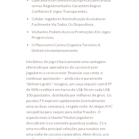
Operadores|Provedores|Empresas|Sites|Plataf
ormas Regulamentados Garantem Regras
Confiáveis E Jogos Transparentes.
Celular Jogadores Reivindicação Assinaturas
Facilmente Via Todos Os Dispositivos.
Visitantes Podem Acesso Promoções Em Jogos
Progressivos.
O Playcosmo Casino Organiza Torneios A
Dinheiro Instantaneamente.
Isto bônus de jogo é basicamente uma vantagem
oferecido por operadores de cassino trazer
jogadores a se inscrever, financiar sua conta, e
continuar apostando — ainda não é puramente
“dinheiro grátis”. Imagine, um caça-níqueis com RTP
de 96% creditará em torno de US$ 96 em cada US$
100 apostados, distribuída por milhares de giros. Os
pacotes FS expiram rapidamente (normalmente
uma ou duas semanas), resgate cedo. As etapas KYC
são padrão para saques para evitar fraudes. O
aspecto mais irritante? Muitos jogadores
descobrem isso somente quando já acabou. 21 é
uma escolha principal seleções para novatos em
uma noite de cassino corporativo. Além disso, use