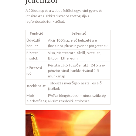
A 20bet app és a webes felület egyaránt gyors és
intuitív. Az alábbi táblázat összefoglalja a
legfontosabb funkciókat:
Funkció
Jellemző
Üdvözlő
Akár 100% az első befizetésre
bónusz
(kaszinó), plusz ingyenes pörgetések
Fizetési
Visa, Mastercard, Skrill, Neteller,
módok
Bitcoin, Ethereum
Pénztárcától függően akár 24 óra e-
Kifizetési
pénztárcánál, bankkártyánál 2-5
idő
munkanap
Több száz nyerőgép, asztali és élő
Játékkínálat
játékok
Mobil
PWA a böngészőből – nincs szükség
elérhetőség
alkalmazásbolti letöltésre