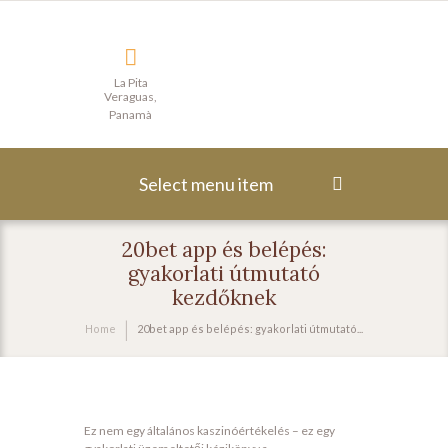
La Pita
Veraguas,
Panamà
Select menu item
20bet app és belépés:
gyakorlati útmutató
kezdőknek
Home
20bet app és belépés: gyakorlati útmutató...
Ez nem egy általános kaszinóértékelés – ez egy