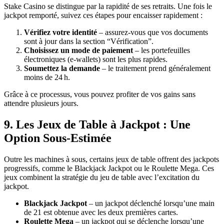
Stake Casino se distingue par la rapidité de ses retraits. Une fois le
jackpot remporté, suivez ces étapes pour encaisser rapidement :
Vérifiez votre identité
– assurez‑vous que vos documents
sont à jour dans la section “Vérification”.
Choisissez un mode de paiement
– les portefeuilles
électroniques (e‑wallets) sont les plus rapides.
Soumettez la demande
– le traitement prend généralement
moins de 24 h.
Grâce à ce processus, vous pouvez profiter de vos gains sans
attendre plusieurs jours.
9. Les Jeux de Table à Jackpot : Une
Option Sous‑Estimée
Outre les machines à sous, certains jeux de table offrent des jackpots
progressifs, comme le Blackjack Jackpot ou le Roulette Mega. Ces
jeux combinent la stratégie du jeu de table avec l’excitation du
jackpot.
Blackjack Jackpot
– un jackpot déclenché lorsqu’une main
de 21 est obtenue avec les deux premières cartes.
Roulette Mega
– un jackpot qui se déclenche lorsqu’une