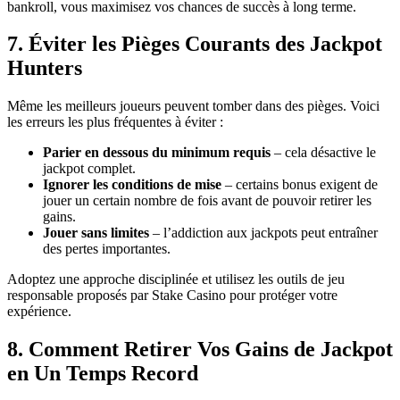
bankroll, vous maximisez vos chances de succès à long terme.
7. Éviter les Pièges Courants des Jackpot
Hunters
Même les meilleurs joueurs peuvent tomber dans des pièges. Voici
les erreurs les plus fréquentes à éviter :
Parier en dessous du minimum requis
– cela désactive le
jackpot complet.
Ignorer les conditions de mise
– certains bonus exigent de
jouer un certain nombre de fois avant de pouvoir retirer les
gains.
Jouer sans limites
– l’addiction aux jackpots peut entraîner
des pertes importantes.
Adoptez une approche disciplinée et utilisez les outils de jeu
responsable proposés par Stake Casino pour protéger votre
expérience.
8. Comment Retirer Vos Gains de Jackpot
en Un Temps Record