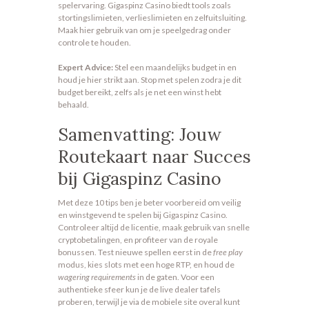
spelervaring. Gigaspinz Casino biedt tools zoals
stortingslimieten, verlieslimieten en zelfuitsluiting.
Maak hier gebruik van om je speelgedrag onder
controle te houden.
Expert Advice:
Stel een maandelijks budget in en
houd je hier strikt aan. Stop met spelen zodra je dit
budget bereikt, zelfs als je net een winst hebt
behaald.
Samenvatting: Jouw
Routekaart naar Succes
bij Gigaspinz Casino
Met deze 10 tips ben je beter voorbereid om veilig
en winstgevend te spelen bij Gigaspinz Casino.
Controleer altijd de licentie, maak gebruik van snelle
cryptobetalingen, en profiteer van de royale
bonussen. Test nieuwe spellen eerst in de
free play
modus, kies slots met een hoge RTP, en houd de
wagering requirements
in de gaten. Voor een
authentieke sfeer kun je de live dealer tafels
proberen, terwijl je via de mobiele site overal kunt