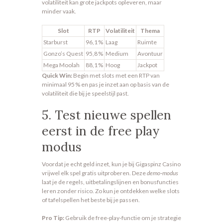
volatiliteit kan grote jackpots opleveren, maar
minder vaak.
Slot
RTP
Volatiliteit
Thema
Starburst
96,1 %
Laag
Ruimte
Gonzo’s Quest
95,8 %
Medium
Avontuur
Mega Moolah
88,1 %
Hoog
Jackpot
Quick Win:
Begin met slots met een RTP van
minimaal 95 % en pas je inzet aan op basis van de
volatiliteit die bij je speelstijl past.
5. Test nieuwe spellen
eerst in de free play
modus
Voordat je echt geld inzet, kun je bij Gigaspinz Casino
vrijwel elk spel gratis uitproberen. Deze
demo‑modus
laat je de regels, uitbetalingslijnen en bonusfuncties
leren zonder risico. Zo kun je ontdekken welke slots
of tafelspellen het beste bij je passen.
Pro Tip:
Gebruik de free‑play‑functie om je strategie