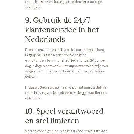
onderbroken verbinding kan leiden tot onnodige
verliezen.
9. Gebruik de 24/7
klantenservice in het
Nederlands
Problemen kunnen zich op elk moment voordoen.
Gigaspinz Casino biedt een live chat en
e‑mailondersteuning in het Nederlands, 24 uur per
dag, 7 dagen per week. Het supportteam helpt je met
vragen over stortingen, bonussen en verantwoord
gokken.
Industry Secret:
Begin een chat met een duidelijke
omschrijving van je probleem; zo krijg je sneller een
oplossing.
10. Speel verantwoord
en stel limieten
Verantwoord gokken is cruciaal voor een duurzame