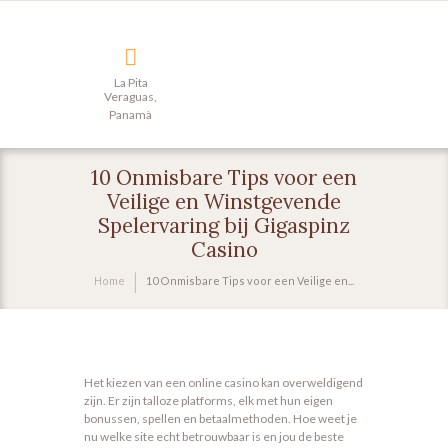
La Pita
Veraguas,
Panamà
10 Onmisbare Tips voor een
Veilige en Winstgevende
Spelervaring bij Gigaspinz
Casino
Home
10 Onmisbare Tips voor een Veilige en...
Het kiezen van een online casino kan overweldigend
zijn. Er zijn talloze platforms, elk met hun eigen
bonussen, spellen en betaalmethoden. Hoe weet je
nu welke site echt betrouwbaar is en jou de beste